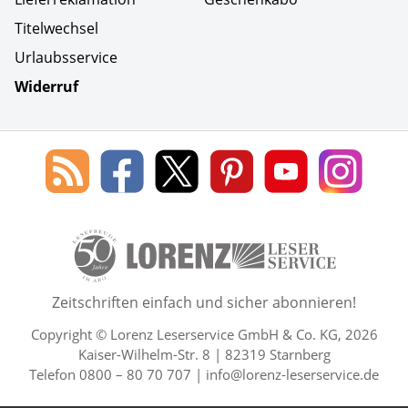
Titelwechsel
Urlaubsservice
Widerruf
Social Media
Blog
Lorenz
Lorenz
Lorenz
Lorenz
Lorenz
des
Leserservice
Leserservice
Leserservice
Leserservice
Lesers
Lorenz
auf
auf
auf
Youtube
auf
Leserservice
Facebook
X
Pinterest
Kanal
Insta
50 Lesefreude im Abo Jahre L
Zeitschriften einfach und sicher abonnieren!
Copyright © Lorenz Leserservice GmbH & Co. KG, 2026
Kaiser-Wilhelm-Str. 8 | 82319 Starnberg
Telefon 0800 – 80 70 707 |
info@lorenz-leserservice.de