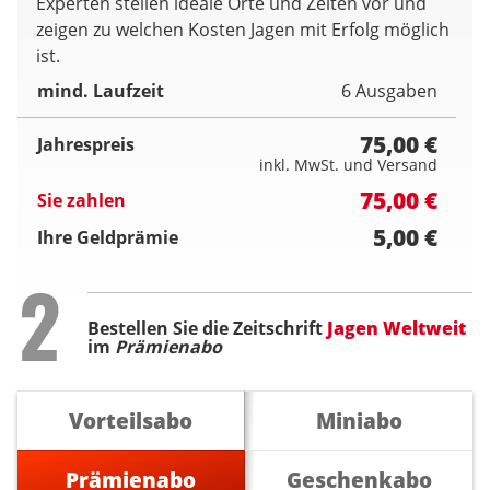
Experten stellen ideale Orte und Zeiten vor und
zeigen zu welchen Kosten Jagen mit Erfolg möglich
ist.
mind. Laufzeit
6 Ausgaben
75,00 €
Jahrespreis
inkl. MwSt. und Versand
75,00 €
Sie zahlen
5,00 €
Ihre Geldprämie
Step
2
Bestellen Sie die Zeitschrift
Jagen Weltweit
im
Prämienabo
Vorteilsabo
Miniabo
Prämienabo
Geschenkabo