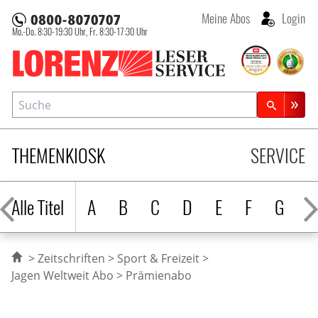
Meine Abos
Login
Mo.-Do. 8:30-19:30 Uhr,
Fr. 8:30-17:30 Uhr
Lorenz Leserservice
Suche
Zeitschriftensuche
THEMENKIOSK
SERVICE
Alle Titel
A
B
C
D
E
F
G
H
Zeitschriften
Sport & Freizeit
Jagen Weltweit Abo
Prämienabo