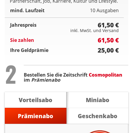
Partnerschaft, Job, Karriere, Kultur und Lifestyle.
mind. Laufzeit
10 Ausgaben
61,50 €
Jahrespreis
inkl. MwSt. und Versand
61,50 €
Sie zahlen
25,00 €
Ihre Geldprämie
Step
2
Bestellen Sie die Zeitschrift
Cosmopolitan
im
Prämienabo
Vorteilsabo
Miniabo
Prämienabo
Geschenkabo