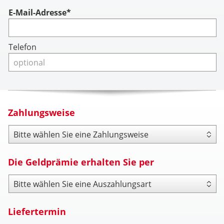
Account
E-Mail-Adresse*
Telefon
Zahlungsweise
Zahlungsweise
Die Geldprämie erhalten Sie per
Payout Type
Liefertermin