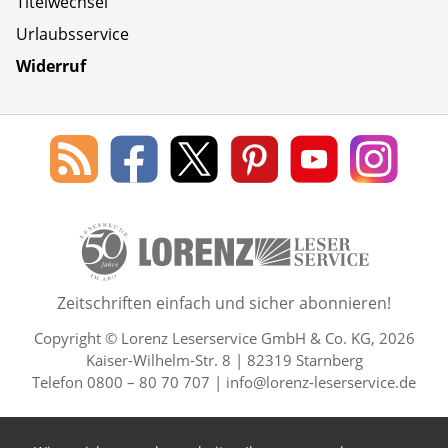
Titelwechsel
Urlaubsservice
Widerruf
Social Media
Blog
Lorenz
Lorenz
Lorenz
Lorenz
Lorenz
des
Leserservice
Leserservice
Leserservice
Leserservice
Lesers
Lorenz
auf
auf
auf
Youtube
auf
Leserservice
Facebook
X
Pinterest
Kanal
Insta
50 Lesefreude im Abo Jahre L
Zeitschriften einfach und sicher abonnieren!
Copyright © Lorenz Leserservice GmbH & Co. KG, 2026
Kaiser-Wilhelm-Str. 8 | 82319 Starnberg
Telefon 0800 – 80 70 707 |
info@lorenz-leserservice.de