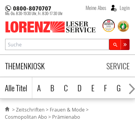
Meine Abos
Login
Mo.-Do. 8:30-19:30 Uhr,
Fr. 8:30-17:30 Uhr
Lorenz Leserservice
Suche
Zeitschriftensuche
THEMENKIOSK
SERVICE
Alle Titel
A
B
C
D
E
F
G
H
Zeitschriften
Frauen & Mode
Cosmopolitan Abo
Prämienabo