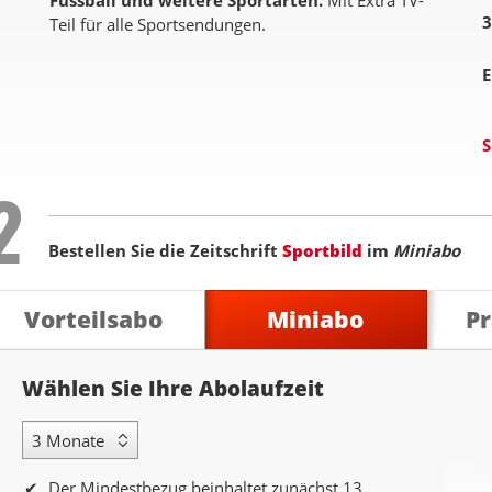
Fussball und weitere Sportarten.
Mit Extra TV-
3
Teil für alle Sportsendungen.
E
S
Step
2
Bestellen Sie die Zeitschrift
Sportbild
im
Miniabo
Vorteilsabo
Miniabo
P
Abolaufzeit
Wählen Sie Ihre Abolaufzeit
3 Monate Laufzeit
Der Mindestbezug beinhaltet zunächst 13