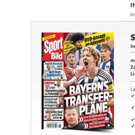
I
Bi
S
I
m
Z
L
La