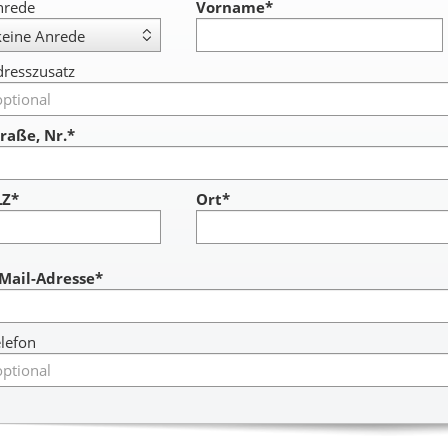
nrede
Vorname
*
resszusatz
raße, Nr.*
LZ*
Ort*
ccount
-Mail-Adresse*
lefon