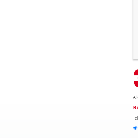
Al
R
Ic