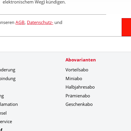
elektronischem Weg) kündigen.
 unseren
AGB
,
Datenschutz-
und
Abovarianten
nderung
Vorteilsabo
bindung
Miniabo
Halbjahresabo
ng
Prämienabo
klamation
Geschenkabo
hsel
ervice
f