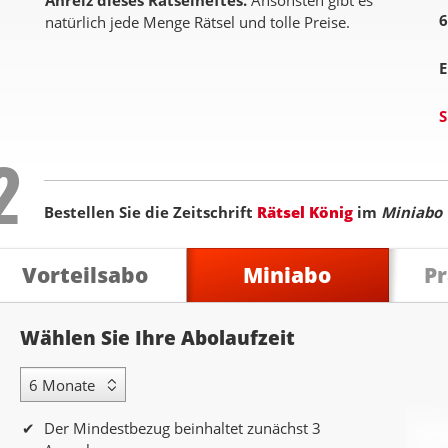
Anreiz dieses Rätselheftes.
Ansonsten gibt es
6
natürlich jede Menge Rätsel und tolle Preise.
E
S
Step
2
Bestellen Sie die Zeitschrift
Rätsel König
im
Miniabo
Vorteilsabo
Miniabo
P
Abolaufzeit
Wählen Sie Ihre Abolaufzeit
6 Monate Laufzeit
Der Mindestbezug beinhaltet zunächst 3