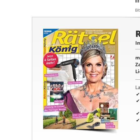
I
Bi
I
m
Z
L
La