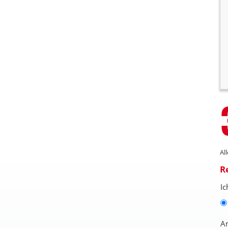
Al
R
Ic
A