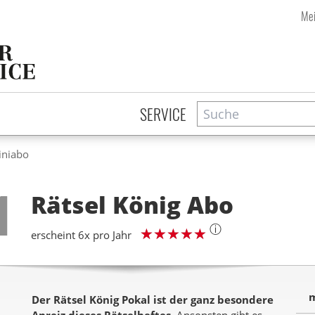
Mei
Suche
Zeitschriftensuche
SERVICE
iniabo
Step
1
Rätsel König
Abo
ⓘ
erscheint 6x pro Jahr
m
Der Rätsel König Pokal ist der ganz besondere