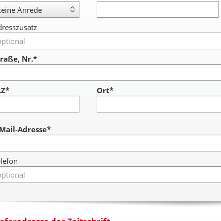
resszusatz
raße, Nr.*
LZ*
Ort*
ccount
-Mail-Adresse*
lefon