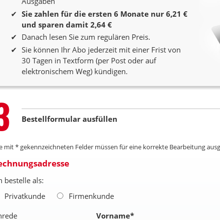
Ausgaben
Sie zahlen für die ersten 6 Monate nur 6,21 €
und sparen damit 2,64 €
Danach lesen Sie zum regulären Preis.
Sie können Ihr Abo jederzeit mit einer Frist von
30 Tagen in Textform (per Post oder auf
elektronischem Weg) kündigen.
Step
3
Bestellformular ausfüllen
le mit * gekennzeichneten Felder müssen für eine korrekte Bearbeitung ausg
echnungsadresse
h bestelle als:
Privatkunde
Firmenkunde
nrede
Vorname
*