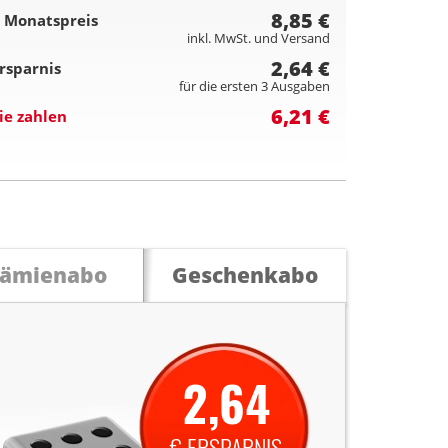
8,85 €
 Monatspreis
inkl. MwSt. und Versand
2,64 €
rsparnis
für die ersten 3 Ausgaben
6,21 €
ie zahlen
rämienabo
Geschenkabo
2,64
€ ERSPARNIS