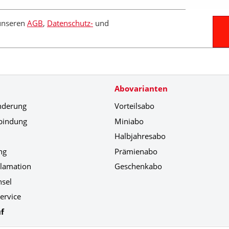
 unseren
AGB
,
Datenschutz-
und
Abovarianten
nderung
Vorteilsabo
bindung
Miniabo
Halbjahresabo
ng
Prämienabo
klamation
Geschenkabo
hsel
ervice
f