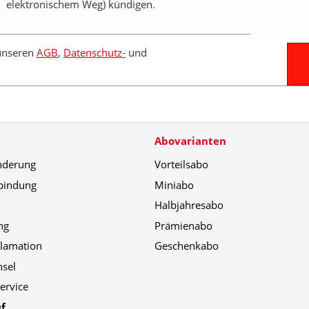
elektronischem Weg) kündigen.
 unseren
AGB
,
Datenschutz-
und
Abovarianten
nderung
Vorteilsabo
bindung
Miniabo
Halbjahresabo
ng
Prämienabo
klamation
Geschenkabo
hsel
ervice
f