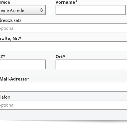
nrede
Vorname
*
resszusatz
raße, Nr.*
LZ*
Ort*
ccount
-Mail-Adresse*
lefon