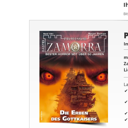
I
Bi
I
m
Z
L
La