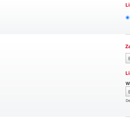
L
Z
Za
L
W
De