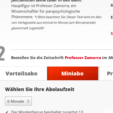
Jahrzehnten seine Leser in den Bann.
6
Hauptfigur ist Professor Zamorra, ein
Wissenschaftler für parapsychologische
Phänomene.
*) Bitte beachten Sie: Dieser Titel wird im Abo
E
von Verlagsseite aus einmal im Monat (am Monatsende)
gesammelt zugestellt!
S
Step
2
Bestellen Sie die Zeitschrift
Professor Zamorra
im
Mi
Vorteilsabo
Miniabo
P
Abolaufzeit
Wählen Sie Ihre Abolaufzeit
6 Monate Laufzeit
Der Mindestbezug beinhaltet zunächst 13