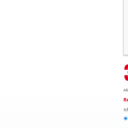
Al
R
Ic