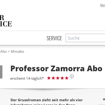
Mei
Suche
Zeitschriftensuche
SERVICE
 Abo
Miniabo
Step
1
Professor Zamorra
Abo
ⓘ
erscheint 14-täglich*
m
Der Gruselroman zieht seit mehr als vier