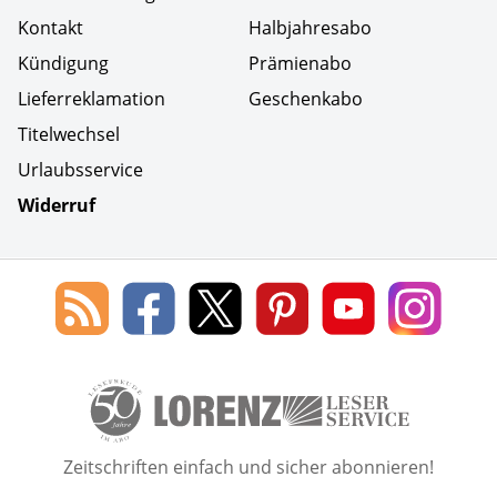
Kontakt
Halbjahresabo
Kündigung
Prämienabo
Lieferreklamation
Geschenkabo
Titelwechsel
Urlaubsservice
Widerruf
Social Media
Blog
Lorenz
Lorenz
Lorenz
Lorenz
Lorenz
des
Leserservice
Leserservice
Leserservice
Leserservice
Lesers
Lorenz
auf
auf
auf
Youtube
auf
Leserservice
Facebook
X
Pinterest
Kanal
Insta
50 Lesefreude im Abo Jahre L
Zeitschriften einfach und sicher abonnieren!