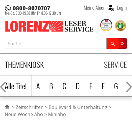
Meine Abos
Login
Mo.-Do. 8:30-19:30 Uhr,
Fr. 8:30-17:30 Uhr
Lorenz Leserservice
Suche
Zeitschriftensuche
THEMENKIOSK
SERVICE
Alle Titel
A
B
C
D
E
F
G
H
Zeitschriften
Boulevard & Unterhaltung
Neue Woche Abo
Miniabo