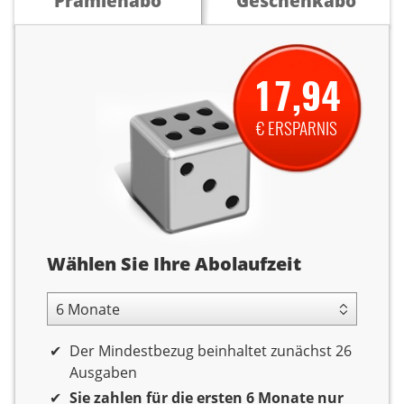
Prämienabo
Geschenkabo
17,94
€ ERSPARNIS
Abolaufzeit
Wählen Sie Ihre Abolaufzeit
6 Monate Laufzeit
Der Mindestbezug beinhaltet zunächst 26
Ausgaben
Sie zahlen für die ersten 6 Monate nur