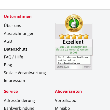
Zertifikate
Unternehmen
Kundenbe
Sch&ouml;
Über uns
Auszeichnungen
AGB
Datenschutz
FAQ / Hilfe
Blog
Soziale Verantwortung
Impressum
Service
Abovarianten
Adressänderung
Vorteilsabo
Bankverbindung
Miniabo