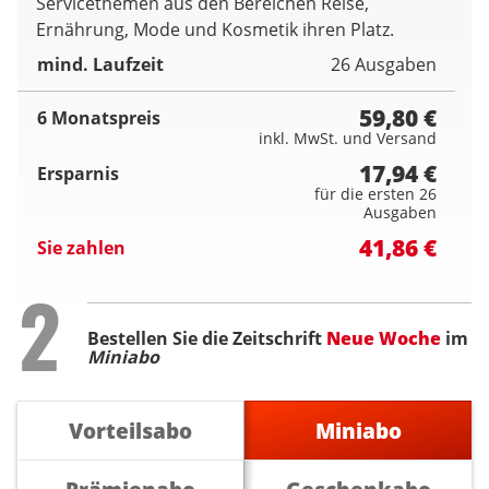
Servicethemen aus den Bereichen Reise,
Ernährung, Mode und Kosmetik ihren Platz.
mind. Laufzeit
26 Ausgaben
59,80 €
6 Monatspreis
inkl. MwSt. und Versand
17,94 €
Ersparnis
für die ersten 26
Ausgaben
41,86 €
Sie zahlen
Step
2
Bestellen Sie die Zeitschrift
Neue Woche
im
Miniabo
Vorteilsabo
Miniabo