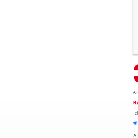
Al
R
Ic
A