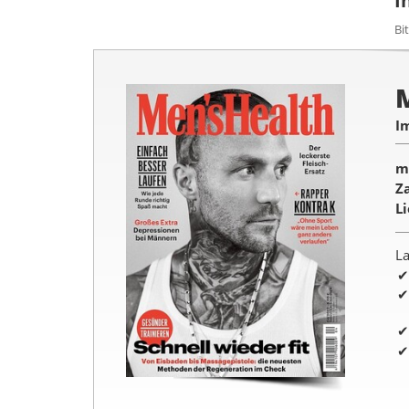
I
Bi
I
m
Z
L
La