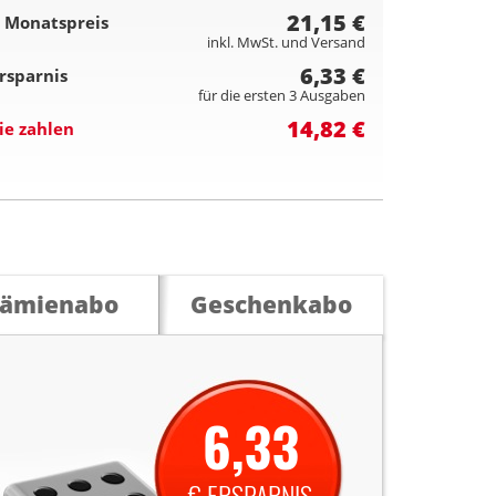
21,15 €
 Monatspreis
inkl. MwSt. und Versand
6,33 €
rsparnis
für die ersten 3 Ausgaben
14,82 €
ie zahlen
rämienabo
Geschenkabo
6,33
€ ERSPARNIS