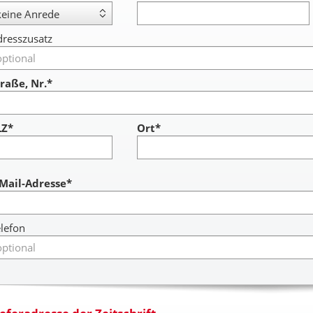
resszusatz
raße, Nr.*
LZ*
Ort*
ccount
-Mail-Adresse*
lefon