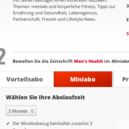
mit seinen Beiträgen einen konkreten Nutzwert.
3
Themen: mentale und körperliche Fitness, Tipps zur
Ernährung und Gesundheit, Lebensgenuss,
Partnerschaft, Freizeit und Lifestyle-News.
E
S
Step
2
Bestellen Sie die Zeitschrift
Men's Health
im
Miniabo
Vorteilsabo
Miniabo
P
Abolaufzeit
Wählen Sie Ihre Abolaufzeit
3 Monate Laufzeit
Der Mindestbezug beinhaltet zunächst 3