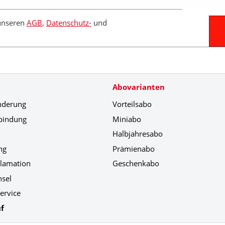
 unseren
AGB
,
Datenschutz-
und
Abovarianten
nderung
Vorteilsabo
bindung
Miniabo
Halbjahresabo
ng
Prämienabo
klamation
Geschenkabo
hsel
ervice
f