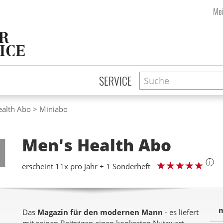
Mei
Suche
Zeitschriftensuche
SERVICE
ealth Abo
Miniabo
Step
1
Men's Health
Abo
ⓘ
erscheint 11x pro Jahr + 1 Sonderheft
m
Das
Magazin für den modernen Mann
- es liefert