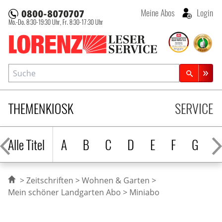
Meine Abos
Login
Mo.-Do. 8:30-19:30 Uhr,
Fr. 8:30-17:30 Uhr
Lorenz Leserservice
Suche
Zeitschriftensuche
THEMENKIOSK
SERVICE
Alle Titel
A
B
C
D
E
F
G
H
Zeitschriften
Wohnen & Garten
Mein schöner Landgarten Abo
Miniabo