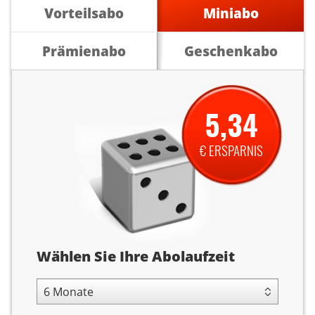
Vorteilsabo
Miniabo
Prämienabo
Geschenkabo
5,34
€ ERSPARNIS
Abolaufzeit
Wählen Sie Ihre Abolaufzeit