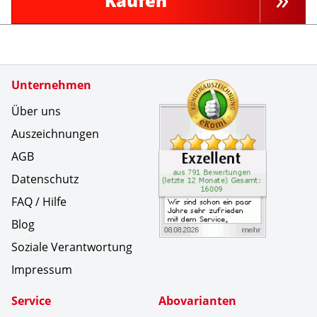
Kaufen
Zertifikate
Unternehmen
Kundenbe
Wir sind 
Über uns
Auszeichnungen
AGB
Datenschutz
FAQ / Hilfe
Blog
Soziale Verantwortung
Impressum
Service
Abovarianten