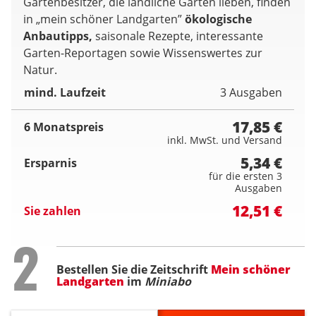
Gartenbesitzer, die ländliche Gärten lieben, finden
in „mein schöner Landgarten”
ökologische
Anbautipps,
saisonale Rezepte, interessante
Garten-Reportagen sowie Wissenswertes zur
Natur.
mind. Laufzeit
3 Ausgaben
17,85 €
6 Monatspreis
inkl. MwSt. und Versand
5,34 €
Ersparnis
für die ersten 3
Ausgaben
12,51 €
Sie zahlen
Step
2
Bestellen Sie die Zeitschrift
Mein schöner
Landgarten
im
Miniabo