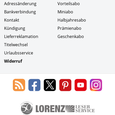
Adressänderung
Vorteilsabo
Bankverbindung
Miniabo
Kontakt
Halbjahresabo
Kündigung
Prämienabo
Lieferreklamation
Geschenkabo
Titelwechsel
Urlaubsservice
Widerruf
Social Media
Blog
Lorenz
Lorenz
Lorenz
Lorenz
Lorenz
des
Leserservice
Leserservice
Leserservice
Leserservice
Lesers
Lorenz
auf
auf
auf
Youtube
auf
Leserservice
Facebook
X
Pinterest
Kanal
Insta