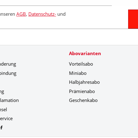
 unseren
AGB
,
Datenschutz-
und
Abovarianten
nderung
Vorteilsabo
bindung
Miniabo
Halbjahresabo
ng
Prämienabo
klamation
Geschenkabo
hsel
ervice
f