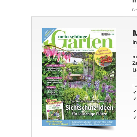
I
Bi
I
m
Z
L
La