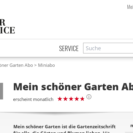
Mei
Suche
Zeitschriftensuche
SERVICE
öner Garten Abo
Miniabo
Step
1
Mein schöner Garten
A
ⓘ
erscheint monatlich
m
Mein schöner Garten ist die Gartenzeitschrift