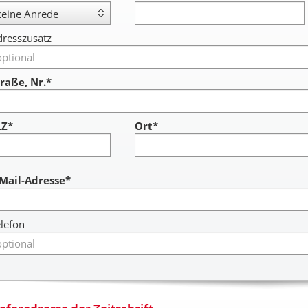
resszusatz
raße, Nr.*
LZ*
Ort*
ccount
-Mail-Adresse*
lefon