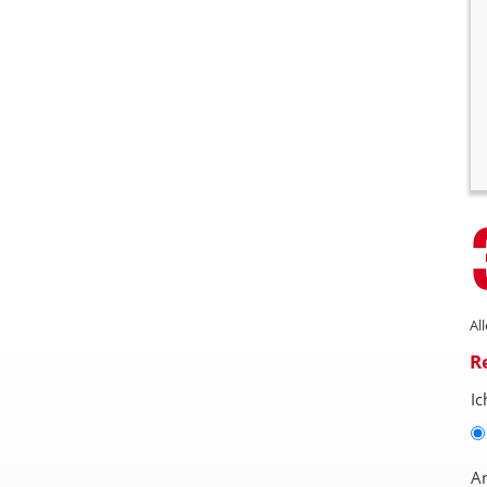
Al
R
Ic
A