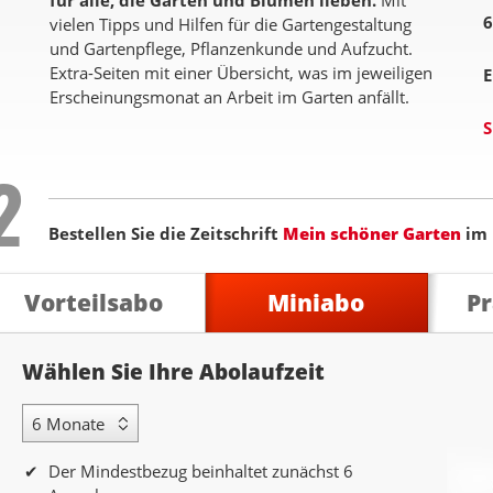
für alle, die Gärten und Blumen lieben.
Mit
6
vielen Tipps und Hilfen für die Gartengestaltung
und Gartenpflege, Pflanzenkunde und Aufzucht.
Extra-Seiten mit einer Übersicht, was im jeweiligen
E
Erscheinungsmonat an Arbeit im Garten anfällt.
S
Step
2
Bestellen Sie die Zeitschrift
Mein schöner Garten
im
Vorteilsabo
Miniabo
P
Abolaufzeit
Wählen Sie Ihre Abolaufzeit
6 Monate Laufzeit
Der Mindestbezug beinhaltet zunächst 6