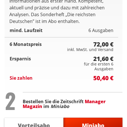
Informationen aus erster Hand. Kompetent,
aktuell und präzise und dazu mit zahlreichen
Analysen. Das Sonderheft „Die reichsten
Deutschen” ist im Abo enthalten.
mind. Laufzeit
6 Ausgaben
72,00 €
6 Monatspreis
inkl. MwSt. und Versand
21,60 €
Ersparnis
für die ersten 6
Ausgaben
50,40 €
Sie zahlen
Step
2
Bestellen Sie die Zeitschrift
Manager
Magazin
im
Miniabo
Vorteilsabo
Miniabo