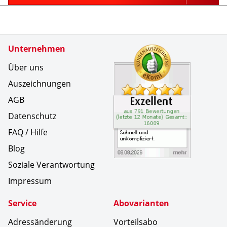
Zertifikate
Unternehmen
Kundenbe
Schnell u
Über uns
Auszeichnungen
AGB
Datenschutz
FAQ / Hilfe
Blog
Soziale Verantwortung
Impressum
Service
Abovarianten
Adressänderung
Vorteilsabo