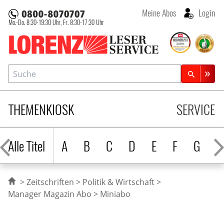
Meine Abos
Login
Mo.-Do. 8:30-19:30 Uhr,
Fr. 8:30-17:30 Uhr
Lorenz Leserservice
Suche
Zeitschriftensuche
THEMENKIOSK
SERVICE
Alle Titel
A
B
C
D
E
F
G
H
Zeitschriften
Politik & Wirtschaft
Manager Magazin Abo
Miniabo