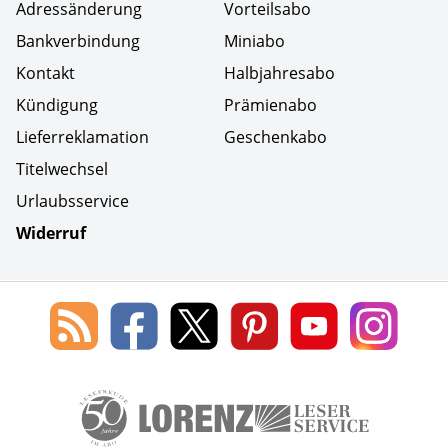
Adressänderung
Vorteilsabo
Bankverbindung
Miniabo
Kontakt
Halbjahresabo
Kündigung
Prämienabo
Lieferreklamation
Geschenkabo
Titelwechsel
Urlaubsservice
Widerruf
Social Media
Blog
Lorenz
Lorenz
Lorenz
Lorenz
Lorenz
des
Leserservice
Leserservice
Leserservice
Leserservice
Lesers
Lorenz
auf
auf
auf
Youtube
auf
Leserservice
Facebook
X
Pinterest
Kanal
Insta