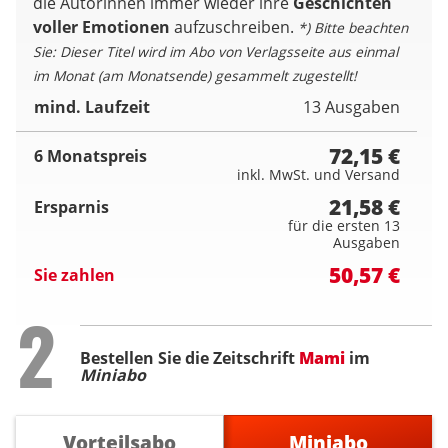
die Autorinnen immer wieder ihre
Geschichten
voller Emotionen
aufzuschreiben.
*) Bitte beachten
Sie: Dieser Titel wird im Abo von Verlagsseite aus einmal
im Monat (am Monatsende) gesammelt zugestellt!
mind. Laufzeit
13 Ausgaben
72,15 €
6 Monatspreis
inkl. MwSt. und Versand
21,58 €
Ersparnis
für die ersten 13
Ausgaben
50,57 €
Sie zahlen
Step
2
Bestellen Sie die Zeitschrift
Mami
im
Miniabo
Vorteilsabo
Miniabo