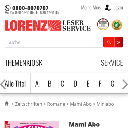
Meine Abos
Login
Mo.-Do. 8:30-19:30 Uhr,
Fr. 8:30-17:30 Uhr
Lorenz Leserservice
Suche
Zeitschriftensuche
THEMENKIOSK
SERVICE
Alle Titel
A
B
C
D
E
F
G
H
Zeitschriften
Romane
Mami Abo
Miniabo
Mami
Abo