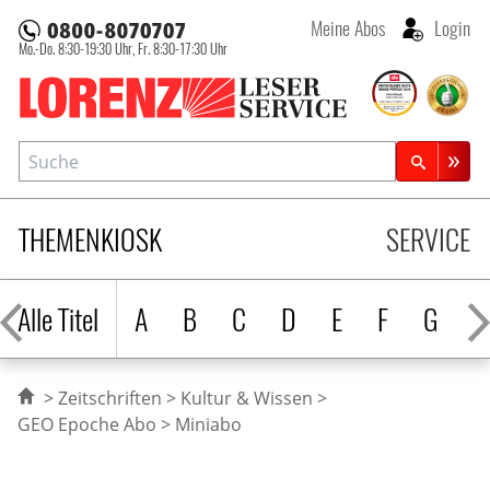
Meine Abos
Login
Mo.-Do. 8:30-19:30 Uhr,
Fr. 8:30-17:30 Uhr
Lorenz Leserservice
Suche
Zeitschriftensuche
THEMENKIOSK
SERVICE
Alle Titel
A
B
C
D
E
F
G
H
Zeitschriften
Kultur & Wissen
GEO Epoche Abo
Miniabo