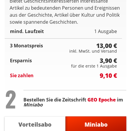
bietet Geschichtsinteressierten interessante
Artikel zu bedeutenden Personen und Ereignissen
aus der Geschichte, Artikel über Kultur und Politik
sowie spannende Geschichten.
mind. Laufzeit
1 Ausgabe
13,00 €
3 Monatspreis
inkl. MwSt. und Versand
3,90 €
Ersparnis
für die erste 1 Ausgabe
9,10 €
Sie zahlen
Step
2
Bestellen Sie die Zeitschrift
GEO Epoche
im
Miniabo
Vorteilsabo
Miniabo