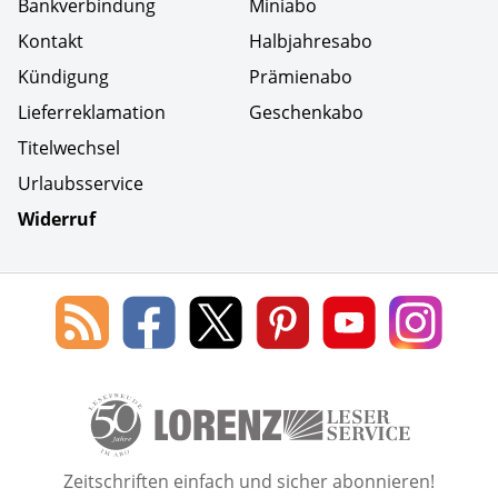
Bankverbindung
Miniabo
Kontakt
Halbjahresabo
Kündigung
Prämienabo
Lieferreklamation
Geschenkabo
Titelwechsel
Urlaubsservice
Widerruf
Social Media
Blog
Lorenz
Lorenz
Lorenz
Lorenz
Lorenz
des
Leserservice
Leserservice
Leserservice
Leserservice
Lesers
Lorenz
auf
auf
auf
Youtube
auf
Leserservice
Facebook
X
Pinterest
Kanal
Insta
50 Lesefreude im Abo Jahre L
Zeitschriften einfach und sicher abonnieren!