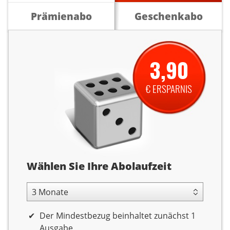
Prämienabo
Geschenkabo
3,90
€ ERSPARNIS
Abolaufzeit
Wählen Sie Ihre Abolaufzeit
3 Monate Laufzeit
Der Mindestbezug beinhaltet zunächst 1
Ausgabe