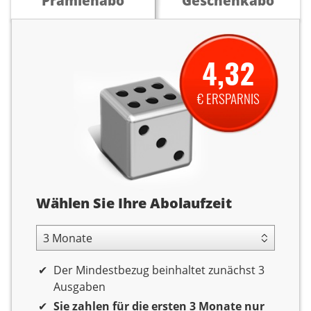
Prämienabo
Geschenkabo
4,32
€ ERSPARNIS
Abolaufzeit
Wählen Sie Ihre Abolaufzeit
3 Monate Laufzeit
Der Mindestbezug beinhaltet zunächst 3
Ausgaben
Sie zahlen für die ersten 3 Monate nur