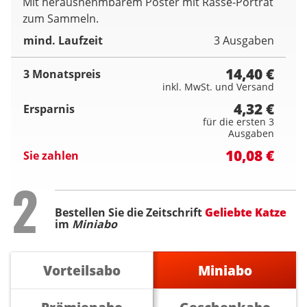
Mit herausnehmbarem Poster mit Rasse-Porträt
zum Sammeln.
mind. Laufzeit
3 Ausgaben
14,40 €
3 Monatspreis
inkl. MwSt. und Versand
4,32 €
Ersparnis
für die ersten 3
Ausgaben
10,08 €
Sie zahlen
Step
2
Bestellen Sie die Zeitschrift
Geliebte Katze
im
Miniabo
Vorteilsabo
Miniabo