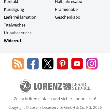
Kontakt
Halbjahresabo
Kündigung
Prämienabo
Lieferreklamation
Geschenkabo
Titelwechsel
Urlaubsservice
Widerruf
Social Media
Blog
Lorenz
Lorenz
Lorenz
Lorenz
Lorenz
des
Leserservice
Leserservice
Leserservice
Leserservice
Lesers
Lorenz
auf
auf
auf
Youtube
auf
Leserservice
Facebook
X
Pinterest
Kanal
Insta
50 Lesefreude im Abo Jahre L
Zeitschriften einfach und sicher abonnieren!
Copyright © Lorenz Leserservice GmbH & Co. KG, 2026