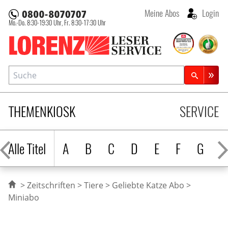
Meine Abos
Login
Mo.-Do. 8:30-19:30 Uhr,
Fr. 8:30-17:30 Uhr
Lorenz Leserservice
Suche
Zeitschriftensuche
THEMENKIOSK
SERVICE
Alle Titel
A
B
C
D
E
F
G
H
Zeitschriften
Tiere
Geliebte Katze Abo
Miniabo