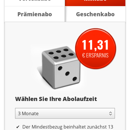
Prämienabo
Geschenkabo
11,31
€ ERSPARNIS
Abolaufzeit
Wählen Sie Ihre Abolaufzeit
3 Monate Laufzeit
Der Mindestbezug beinhaltet zunächst 13