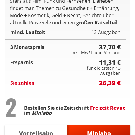
Stars aus Film, Funk und Fernsehen. Daneben
findet man Themen zu Gesundheit + Ernährung,
Mode + Kosmetik, Geld + Recht, Berichte über
aktuelle Reiseziele und einen
großen Rätselteil.
mind. Laufzeit
13 Ausgaben
37,70 €
3 Monatspreis
inkl. MwSt. und Versand
11,31 €
Ersparnis
für die ersten 13
Ausgaben
26,39 €
Sie zahlen
Step
2
Bestellen Sie die Zeitschrift
Freizeit Revue
im
Miniabo
Vorteilsabo
Miniabo