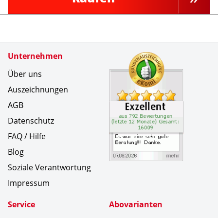
Zertifikate
Unternehmen
Kundenbe
Es war ei
Über uns
Auszeichnungen
AGB
Datenschutz
FAQ / Hilfe
Blog
Soziale Verantwortung
Impressum
Service
Abovarianten