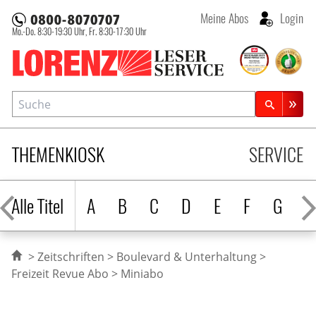
Meine Abos
Login
Mo.-Do. 8:30-19:30 Uhr,
Fr. 8:30-17:30 Uhr
Lorenz Leserservice
Suche
Zeitschriftensuche
THEMENKIOSK
SERVICE
Alle Titel
A
B
C
D
E
F
G
H
Zeitschriften
Boulevard & Unterhaltung
Freizeit Revue Abo
Miniabo