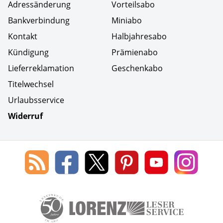
Adressänderung
Vorteilsabo
Bankverbindung
Miniabo
Kontakt
Halbjahresabo
Kündigung
Prämienabo
Lieferreklamation
Geschenkabo
Titelwechsel
Urlaubsservice
Widerruf
Social Media
Blog
Lorenz
Lorenz
Lorenz
Lorenz
Lorenz
des
Leserservice
Leserservice
Leserservice
Leserservice
Lesers
Lorenz
auf
auf
auf
Youtube
auf
Leserservice
Facebook
X
Pinterest
Kanal
Insta