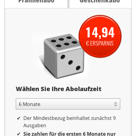
Prämienabo
Geschenkabo
14,94
€ ERSPARNIS
Abolaufzeit
Wählen Sie Ihre Abolaufzeit
6 Monate Laufzeit
Der Mindestbezug beinhaltet zunächst 9
Ausgaben
Sie zahlen für die ersten 6 Monate nur