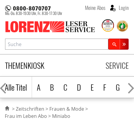
Meine Abos
Login
Mo.-Do. 8:30-19:30 Uhr,
Fr. 8:30-17:30 Uhr
Lorenz Leserservice
Suche
Zeitschriftensuche
THEMENKIOSK
SERVICE
Alle Titel
A
B
C
D
E
F
G
H
Zeitschriften
Frauen & Mode
Frau im Leben Abo
Miniabo