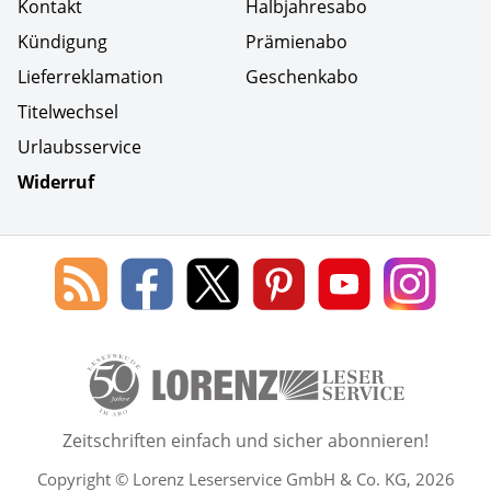
Kontakt
Halbjahresabo
Kündigung
Prämienabo
Lieferreklamation
Geschenkabo
Titelwechsel
Urlaubsservice
Widerruf
Social Media
Blog
Lorenz
Lorenz
Lorenz
Lorenz
Lorenz
des
Leserservice
Leserservice
Leserservice
Leserservice
Lesers
Lorenz
auf
auf
auf
Youtube
auf
Leserservice
Facebook
X
Pinterest
Kanal
Insta
50 Lesefreude im Abo Jahre L
Zeitschriften einfach und sicher abonnieren!
Copyright © Lorenz Leserservice GmbH & Co. KG, 2026