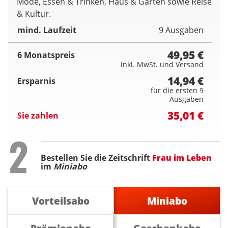
Mode, Essen & Trinken, Haus & Garten sowie Reise
& Kultur.
mind. Laufzeit
9 Ausgaben
49,95 €
6 Monatspreis
inkl. MwSt. und Versand
14,94 €
Ersparnis
für die ersten 9
Ausgaben
35,01 €
Sie zahlen
Step
2
Bestellen Sie die Zeitschrift
Frau im Leben
im
Miniabo
Vorteilsabo
Miniabo