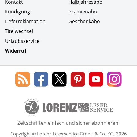
Kontakt
Halbjahresabo
Kündigung
Prämienabo
Lieferreklamation
Geschenkabo
Titelwechsel
Urlaubsservice
Widerruf
Social Media
Blog
Lorenz
Lorenz
Lorenz
Lorenz
Lorenz
des
Leserservice
Leserservice
Leserservice
Leserservice
Lesers
Lorenz
auf
auf
auf
Youtube
auf
Leserservice
Facebook
X
Pinterest
Kanal
Insta
50 Lesefreude im Abo Jahre L
Zeitschriften einfach und sicher abonnieren!
Copyright © Lorenz Leserservice GmbH & Co. KG, 2026