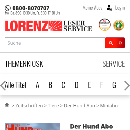
Meine Abos
Login
Mo.-Do. 8:30-19:30 Uhr,
Fr. 8:30-17:30 Uhr
Lorenz Leserservice
Suche
Zeitschriftensuche
THEMENKIOSK
SERVICE
Alle Titel
A
B
C
D
E
F
G
H
Zeitschriften
Tiere
Der Hund Abo
Miniabo
Der Hund
Abo