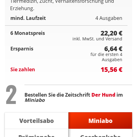
Tiermedizin, Zucht, Verhaltensforschung und
Erziehung.
mind. Laufzeit
4 Ausgaben
22,20 €
6 Monatspreis
inkl. MwSt. und Versand
6,64 €
Ersparnis
für die ersten 4
Ausgaben
15,56 €
Sie zahlen
Step
2
Bestellen Sie die Zeitschrift
Der Hund
im
Miniabo
Vorteilsabo
Miniabo