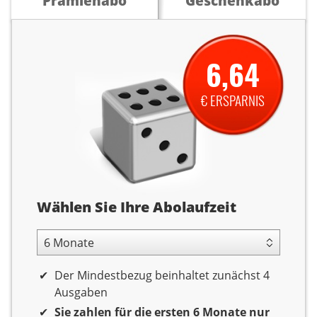
Prämienabo
Geschenkabo
6,64
€ ERSPARNIS
Abolaufzeit
Wählen Sie Ihre Abolaufzeit
6 Monate Laufzeit
Der Mindestbezug beinhaltet zunächst 4
Ausgaben
Sie zahlen für die ersten 6 Monate nur