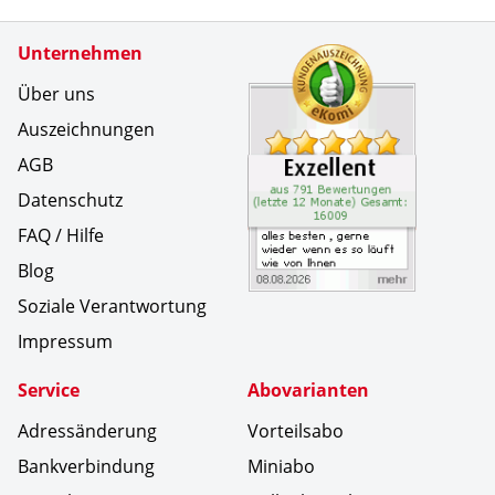
Zertifikate
Unternehmen
Kundenbe
alles bes
Über uns
Auszeichnungen
AGB
Datenschutz
FAQ / Hilfe
Blog
Soziale Verantwortung
Impressum
Service
Abovarianten
Adressänderung
Vorteilsabo
Bankverbindung
Miniabo