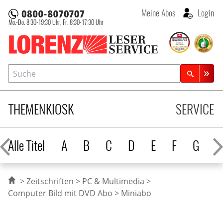
Meine Abos
Login
Mo.-Do. 8:30-19:30 Uhr,
Fr. 8:30-17:30 Uhr
Lorenz Leserservice
Suche
Zeitschriftensuche
THEMENKIOSK
SERVICE
Alle Titel
A
B
C
D
E
F
G
H
Zeitschriften
PC & Multimedia
Computer Bild mit DVD Abo
Miniabo