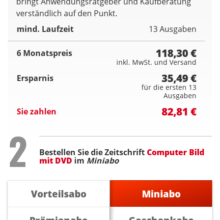
bringt Anwendungsratgeber und Kaufberatung
verständlich auf den Punkt.
mind. Laufzeit
13 Ausgaben
118,30 €
6 Monatspreis
inkl. MwSt. und Versand
35,49 €
Ersparnis
für die ersten 13
Ausgaben
82,81 €
Sie zahlen
Step
2
Bestellen Sie die Zeitschrift
Computer Bild
mit DVD
im
Miniabo
Vorteilsabo
Miniabo