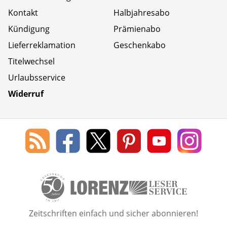
Kontakt
Halbjahresabo
Kündigung
Prämienabo
Lieferreklamation
Geschenkabo
Titelwechsel
Urlaubsservice
Widerruf
Social Media
Blog
Lorenz
Lorenz
Lorenz
Lorenz
Lorenz
des
Leserservice
Leserservice
Leserservice
Leserservice
Lesers
Lorenz
auf
auf
auf
Youtube
auf
Leserservice
Facebook
X
Pinterest
Kanal
Insta
50 Lesefreude im Abo Jahre L
Zeitschriften einfach und sicher abonnieren!