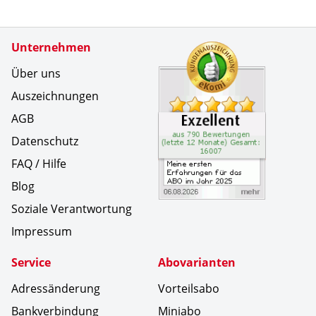
Zertifikate
Unternehmen
Kundenbe
Meine ers
Über uns
Auszeichnungen
AGB
Datenschutz
FAQ / Hilfe
Blog
Soziale Verantwortung
Impressum
Service
Abovarianten
Adressänderung
Vorteilsabo
Bankverbindung
Miniabo