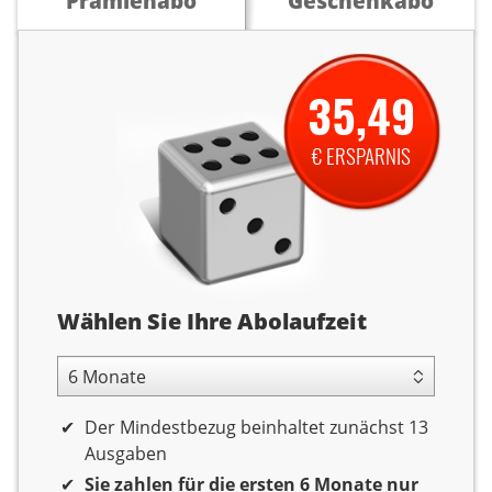
Prämienabo
Geschenkabo
35,49
€ ERSPARNIS
Abolaufzeit
Wählen Sie Ihre Abolaufzeit
6 Monate Laufzeit
Der Mindestbezug beinhaltet zunächst 13
Ausgaben
Sie zahlen für die ersten 6 Monate nur