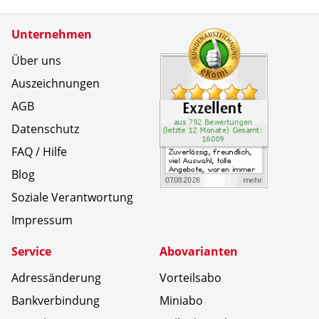
Zertifikate
Unternehmen
Kundenbe
Zuverl&au
Über uns
Auszeichnungen
AGB
Datenschutz
FAQ / Hilfe
Blog
Soziale Verantwortung
Impressum
Service
Abovarianten
Adressänderung
Vorteilsabo
Bankverbindung
Miniabo