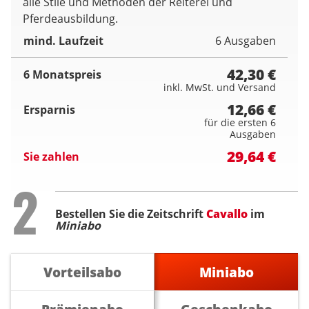
alle Stile und Methoden der Reiterei und
Pferdeausbildung.
mind. Laufzeit
6 Ausgaben
42,30 €
6 Monatspreis
inkl. MwSt. und Versand
12,66 €
Ersparnis
für die ersten 6
Ausgaben
29,64 €
Sie zahlen
Step
2
Bestellen Sie die Zeitschrift
Cavallo
im
Miniabo
Vorteilsabo
Miniabo