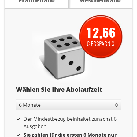
Prämienabo
Geschenkabo
12,66
€ ERSPARNIS
Abolaufzeit
Wählen Sie Ihre Abolaufzeit
6 Monate Laufzeit
Der Mindestbezug beinhaltet zunächst 6
Ausgaben.
Sie zahlen für die ersten 6 Monate nur