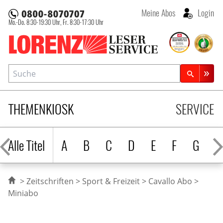
Meine Abos
Login
Mo.-Do. 8:30-19:30 Uhr,
Fr. 8:30-17:30 Uhr
Lorenz Leserservice
Suche
Zeitschriftensuche
THEMENKIOSK
SERVICE
Alle Titel
A
B
C
D
E
F
G
H
Zeitschriften
Sport & Freizeit
Cavallo Abo
Miniabo