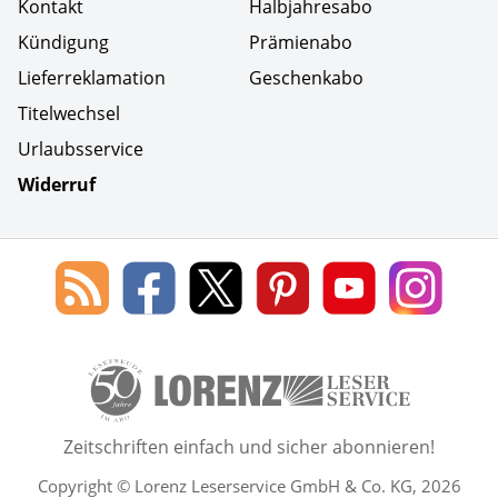
Kontakt
Halbjahresabo
Kündigung
Prämienabo
Lieferreklamation
Geschenkabo
Titelwechsel
Urlaubsservice
Widerruf
Social Media
Blog
Lorenz
Lorenz
Lorenz
Lorenz
Lorenz
des
Leserservice
Leserservice
Leserservice
Leserservice
Lesers
Lorenz
auf
auf
auf
Youtube
auf
Leserservice
Facebook
X
Pinterest
Kanal
Insta
50 Lesefreude im Abo Jahre L
Zeitschriften einfach und sicher abonnieren!
Copyright © Lorenz Leserservice GmbH & Co. KG, 2026