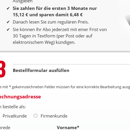
Ausgaben
Sie zahlen für die ersten 3 Monate nur
15,12 € und sparen damit 6,48 €
Danach lesen Sie zum regulären Preis.
Sie können Ihr Abo jederzeit mit einer Frist von
30 Tagen in Textform (per Post oder auf
elektronischem Weg) kündigen.
Step
3
Bestellformular ausfüllen
le mit * gekennzeichneten Felder müssen für eine korrekte Bearbeitung ausg
echnungsadresse
h bestelle als:
Privatkunde
Firmenkunde
nrede
Vorname
*