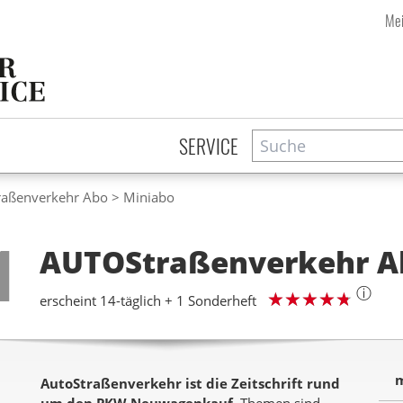
Mei
Suche
Zeitschriftensuche
SERVICE
aßenverkehr Abo
Miniabo
Step
1
AUTOStraßenverkehr
A
ⓘ
erscheint 14-täglich + 1 Sonderheft
m
AutoStraßenverkehr ist die Zeitschrift rund