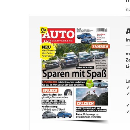
I
Bi
I
m
Z
L
La