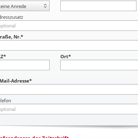
resszusatz
raße, Nr.*
LZ*
Ort*
ccount
-Mail-Adresse*
lefon