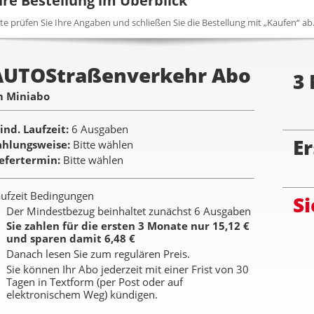
hre Bestellung im Überblick
tte prüfen Sie Ihre Angaben und schließen Sie die Bestellung mit „Kaufen“ ab
AUTOStraßenverkehr Abo
3
m Miniabo
ind. Laufzeit
6 Ausgaben
Er
ahlungsweise
Bitte wählen
iefertermin
Bitte wählen
ufzeit Bedingungen
Si
Der Mindestbezug beinhaltet zunächst 6 Ausgaben
Sie zahlen für die ersten 3 Monate nur 15,12 €
und sparen damit 6,48 €
Danach lesen Sie zum regulären Preis.
Sie können Ihr Abo jederzeit mit einer Frist von 30
Tagen in Textform (per Post oder auf
elektronischem Weg) kündigen.