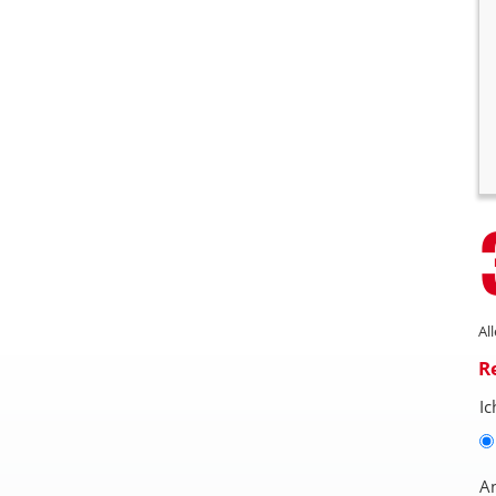
Al
R
Ic
A