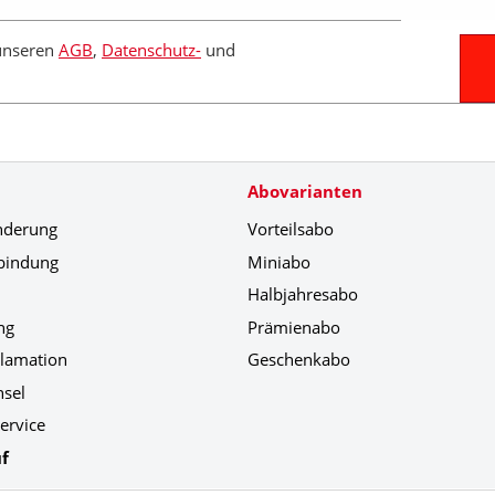
 unseren
AGB
,
Datenschutz-
und
Abovarianten
nderung
Vorteilsabo
bindung
Miniabo
Halbjahresabo
ng
Prämienabo
klamation
Geschenkabo
hsel
ervice
f