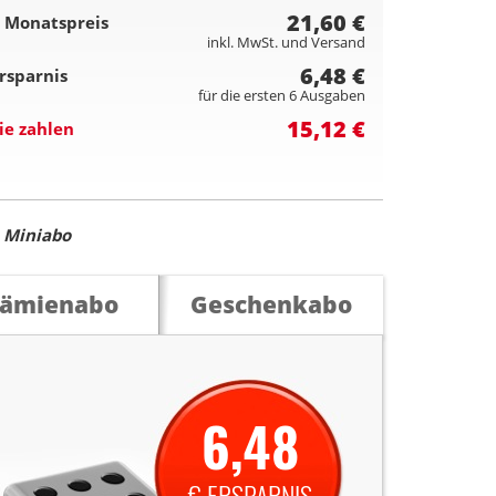
21,60 €
 Monatspreis
inkl. MwSt. und Versand
6,48 €
rsparnis
für die ersten 6 Ausgaben
15,12 €
ie zahlen
m
Miniabo
rämienabo
Geschenkabo
6,48
€ ERSPARNIS