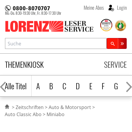
Meine Abos
Login
Mo.-Do. 8:30-19:30 Uhr,
Fr. 8:30-17:30 Uhr
Lorenz Leserservice
Suche
Zeitschriftensuche
THEMENKIOSK
SERVICE
Alle Titel
A
B
C
D
E
F
G
H
Zeitschriften
Auto & Motorsport
Auto Classic Abo
Miniabo