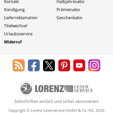
Kontakt
Halbjahresabo
Kündigung
Prämienabo
Lieferreklamation
Geschenkabo
Titelwechsel
Urlaubsservice
Widerruf
Social Media
Blog
Lorenz
Lorenz
Lorenz
Lorenz
Lorenz
des
Leserservice
Leserservice
Leserservice
Leserservice
Lesers
Lorenz
auf
auf
auf
Youtube
auf
Leserservice
Facebook
X
Pinterest
Kanal
Insta
50 Lesefreude im Abo Jahre L
Zeitschriften einfach und sicher abonnieren!
Copyright © Lorenz Leserservice GmbH & Co. KG, 2026