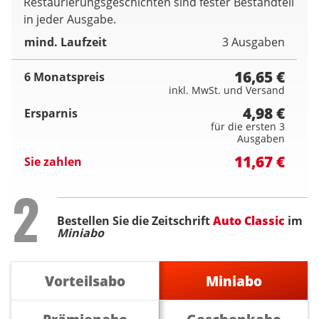
Restaurierungsgeschichten sind fester Bestandteil
in jeder Ausgabe.
mind. Laufzeit
3 Ausgaben
16,65 €
6 Monatspreis
inkl. MwSt. und Versand
4,98 €
Ersparnis
für die ersten 3
Ausgaben
11,67 €
Sie zahlen
Step
2
Bestellen Sie die Zeitschrift
Auto Classic
im
Miniabo
Vorteilsabo
Miniabo