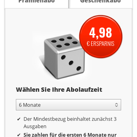
Prämienabo
Geschenkabo
4,98
€ ERSPARNIS
Abolaufzeit
Wählen Sie Ihre Abolaufzeit
6 Monate Laufzeit
Der Mindestbezug beinhaltet zunächst 3
Ausgaben
Sie zahlen für die ersten 6 Monate nur