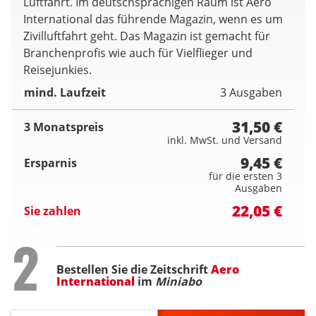
Luftfahrt. Im deutschsprachigen Raum ist Aero
International das führende Magazin, wenn es um
Zivilluftfahrt geht. Das Magazin ist gemacht für
Branchenprofis wie auch für Vielflieger und
Reisejunkies.
mind. Laufzeit
3 Ausgaben
31,50 €
3 Monatspreis
inkl. MwSt. und Versand
9,45 €
Ersparnis
für die ersten 3
Ausgaben
22,05 €
Sie zahlen
Step
2
Bestellen Sie die Zeitschrift
Aero
International
im
Miniabo