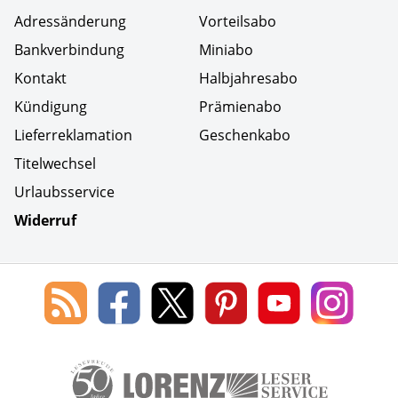
Adressänderung
Vorteilsabo
Bankverbindung
Miniabo
Kontakt
Halbjahresabo
Kündigung
Prämienabo
Lieferreklamation
Geschenkabo
Titelwechsel
Urlaubsservice
Widerruf
Social Media
Blog
Lorenz
Lorenz
Lorenz
Lorenz
Lorenz
des
Leserservice
Leserservice
Leserservice
Leserservice
Lesers
Lorenz
auf
auf
auf
Youtube
auf
Leserservice
Facebook
X
Pinterest
Kanal
Insta