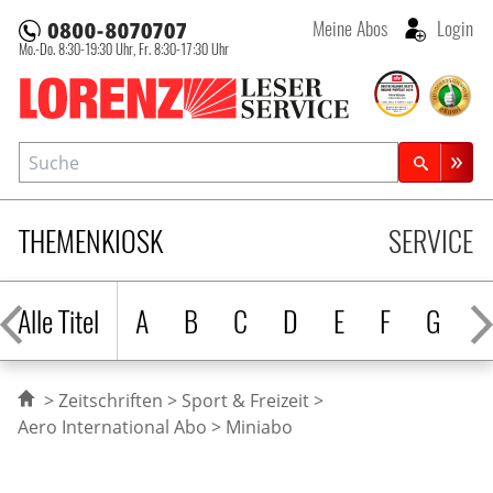
Meine Abos
Login
Mo.-Do. 8:30-19:30 Uhr,
Fr. 8:30-17:30 Uhr
Lorenz Leserservice
Suche
Zeitschriftensuche
THEMENKIOSK
SERVICE
Alle Titel
A
B
C
D
E
F
G
H
Zeitschriften
Sport & Freizeit
Aero International Abo
Miniabo