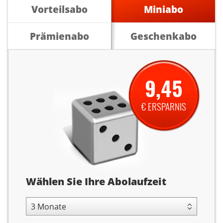
Vorteilsabo
Miniabo
Prämienabo
Geschenkabo
9,45
€ ERSPARNIS
Abolaufzeit
Wählen Sie Ihre Abolaufzeit