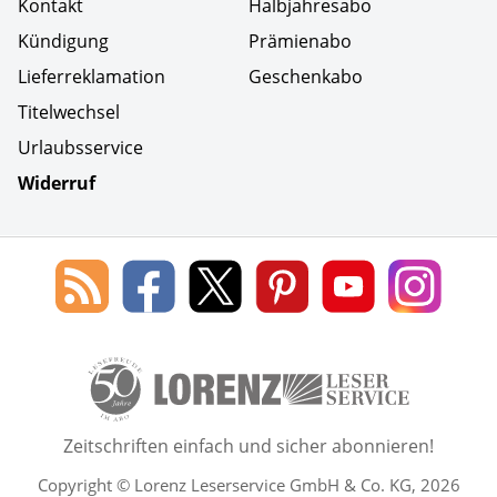
Kontakt
Halbjahresabo
Kündigung
Prämienabo
Lieferreklamation
Geschenkabo
Titelwechsel
Urlaubsservice
Widerruf
Social Media
Blog
Lorenz
Lorenz
Lorenz
Lorenz
Lorenz
des
Leserservice
Leserservice
Leserservice
Leserservice
Lesers
Lorenz
auf
auf
auf
Youtube
auf
Leserservice
Facebook
X
Pinterest
Kanal
Insta
50 Lesefreude im Abo Jahre L
Zeitschriften einfach und sicher abonnieren!
Copyright © Lorenz Leserservice GmbH & Co. KG, 2026