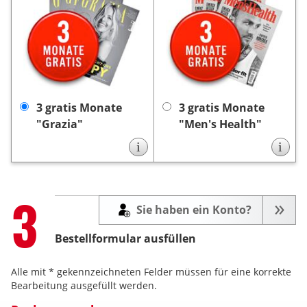
Als
wanderlust.
Als
wanderlust.
Dankeschön erhalten Sie
Dankeschön erhalten Sie
3 Monate gratis
von uns
3 Monate gratis
von uns
die Zeitschrift „Grazia”.
die Zeitschrift „Men’s
Die Lieferung endet nach
Die Lieferung
Health”.
3 Monaten automatisch,
endet nach 3 Monaten
keine Kündigung
es ist
keine
automatisch, es ist
3 gratis Monate
3 gratis Monate
notwendig.
Kündigung notwendig.
"Grazia"
"Men's Health"
i
i
Step
3
Sie haben ein Konto?
Bestellformular ausfüllen
Alle mit * gekennzeichneten Felder müssen für eine korrekte
Bearbeitung ausgefüllt werden.