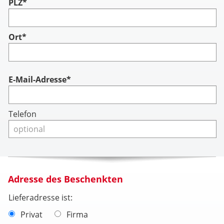
PLZ*
Ort*
Account
E-Mail-Adresse*
Telefon
Adresse des Beschenkten
Lieferadresse ist:
Privat
Firma