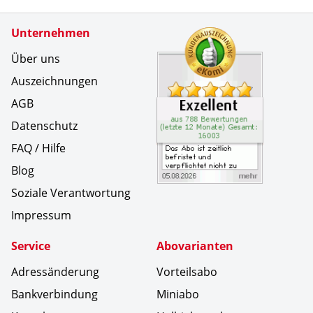
Zertifikate
Unternehmen
Kundenbe
Das Abo i
Über uns
Auszeichnungen
AGB
Datenschutz
FAQ / Hilfe
Blog
Soziale Verantwortung
Impressum
Service
Abovarianten
Adressänderung
Vorteilsabo
Bankverbindung
Miniabo