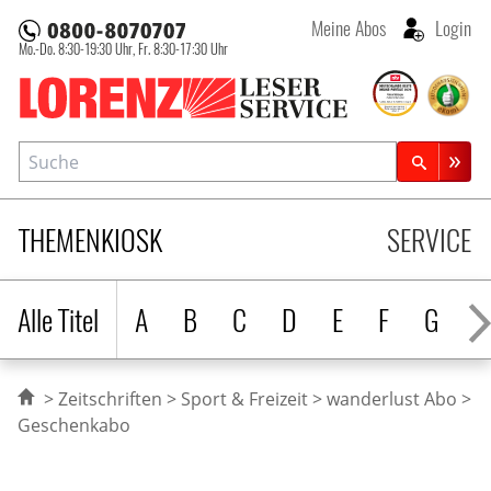
Meine Abos
Login
Mo.-Do. 8:30-19:30 Uhr,
Fr. 8:30-17:30 Uhr
Lorenz Leserservice
Suche
Zeitschriftensuche
THEMENKIOSK
SERVICE
Alle Titel
A
B
C
D
E
F
G
H
Zeitschriften
Sport & Freizeit
wanderlust Abo
Geschenkabo