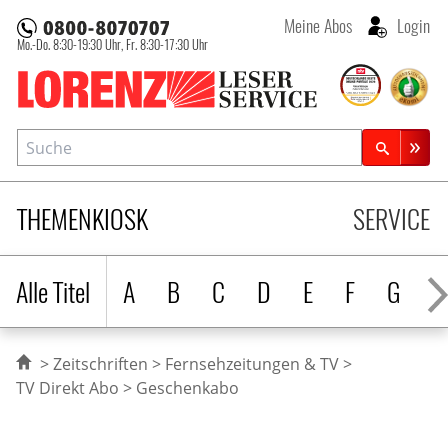
Meine Abos
Login
Mo.-Do. 8:30-19:30 Uhr,
Fr. 8:30-17:30 Uhr
Lorenz Leserservice
Suche
Zeitschriftensuche
THEMENKIOSK
SERVICE
Alle Titel
A
B
C
D
E
F
G
H
Zeitschriften
Fernsehzeitungen & TV
TV Direkt Abo
Geschenkabo