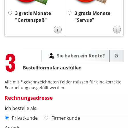
Lieferung endet nach 3
3 Monaten automatisch,
zu reinigen. Bitte kein
Monaten automatisch, es
keine Kündigung
es ist
warmes Wasser
3 gratis Monate
3 gratis Monate
keine Kündigung
ist
notwendig.
verwenden und vor Hitze
"Gartenspaß"
"Servus"
notwendig.
schützen. Achtung: nicht
i
i
zum Abdecken von
Fleisch und Fisch
geeignet.
Step
3
Sie haben ein Konto?
Bestellformular ausfüllen
Alle mit * gekennzeichneten Felder müssen für eine korrekte
Bearbeitung ausgefüllt werden.
Rechnungsadresse
Ich bestelle als:
Privatkunde
Firmenkunde
Anrede