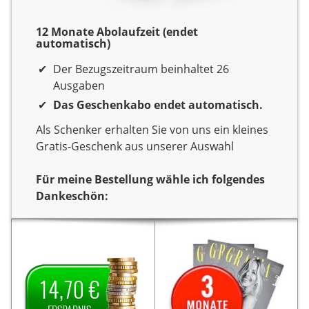
12 Monate Abolaufzeit (endet
automatisch)
Der Bezugszeitraum beinhaltet 26
Ausgaben
Das Geschenkabo endet automatisch.
Als Schenker erhalten Sie von uns ein kleines
Gratis-Geschenk aus unserer Auswahl
Für meine Bestellung wähle ich folgendes
Dankeschön:
Dankeschön
Sie verschenken ein Jahr
Sie verschenken ein Jahr
Lesespaß mit der
Lesespaß mit dem Titel
Als
TV Direkt.
Zeitschrift
Als
TV Direkt.
14,70 €
Dankeschön erhalten Sie
Dankeschön erhalten Sie
14,70 € Ersparnis
von uns
3 Monate gratis
von uns