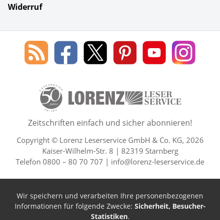
Widerruf
Social Media
Blog
Lorenz
Lorenz
Lorenz
Lorenz
Lorenz
des
Leserservice
Leserservice
Leserservice
Leserservice
Lesers
Lorenz
auf
auf
auf
Youtube
auf
Leserservice
Facebook
X
Pinterest
Kanal
Insta
50 Lesefreude im Abo Jahre L
Zeitschriften einfach und sicher abonnieren!
Copyright © Lorenz Leserservice GmbH & Co. KG, 2026
Kaiser-Wilhelm-Str. 8 | 82319 Starnberg
Telefon 0800 – 80 70 707 |
info@lorenz-leserservice.de
Wir speichern und verarbeiten Ihre personenbezogenen
Informationen für folgende Zwecke:
Sicherheit, Besucher-
Statistiken
.