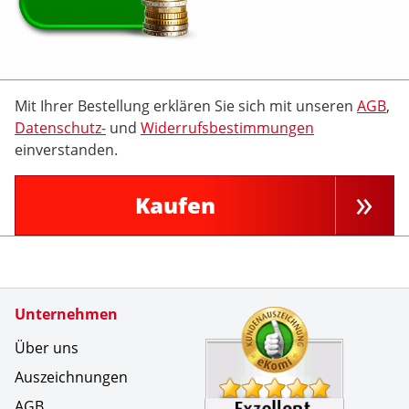
Mit Ihrer Bestellung erklären Sie sich mit unseren
AGB
,
Datenschutz-
und
Widerrufsbestimmungen
einverstanden.
Kaufen
Zertifikate
Unternehmen
Kundenbe
Toller Ku
Über uns
Auszeichnungen
AGB