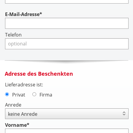
Account
E-Mail-Adresse*
Telefon
Adresse des Beschenkten
Lieferadresse ist:
Privat
Firma
Anrede
Vorname
*