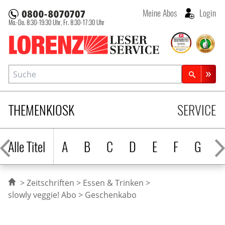
Meine Abos
Login
Mo.-Do. 8:30-19:30 Uhr,
Fr. 8:30-17:30 Uhr
Lorenz Leserservice
Suche
Zeitschriftensuche
THEMENKIOSK
SERVICE
Alle Titel
A
B
C
D
E
F
G
H
Zeitschriften
Essen & Trinken
slowly veggie! Abo
Geschenkabo