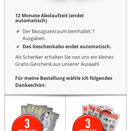
12 Monate Abolaufzeit (endet
automatisch)
Der Bezugszeitraum beinhaltet 7
Ausgaben.
Das Geschenkabo endet automatisch.
Als Schenker erhalten Sie von uns ein kleines
Gratis-Geschenk aus unserer Auswahl
Für meine Bestellung wähle ich folgendes
Dankeschön:
Dankeschön
Sie verschenken ein Jahr
Sie verschenken ein Jahr
Lesespaß mit dem Titel
Lesespaß mit dem Titel
Als
slowly veggie!.
Als
slowly veggie!.
Dankeschön erhalten Sie
Dankeschön erhalten Sie
3 Monate gratis
von uns
3 Monate gratis
von uns