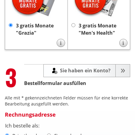
die Zeitschrift „Grazia”.
die Zeitschrift „Men’s
Die Lieferung endet nach
Die Lieferung
Health”.
3 Monaten automatisch,
endet nach 3 Monaten
keine Kündigung
es ist
keine
automatisch, es ist
3 gratis Monate
3 gratis Monate
notwendig.
Kündigung notwendig.
"Grazia"
"Men's Health"
i
i
Step
3
Sie haben ein Konto?
Bestellformular ausfüllen
Alle mit * gekennzeichneten Felder müssen für eine korrekte
Bearbeitung ausgefüllt werden.
Rechnungsadresse
Ich bestelle als: