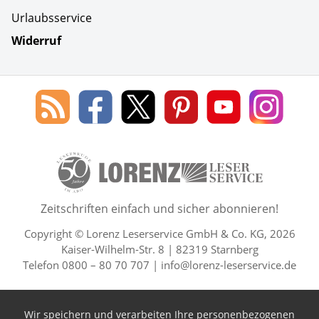
Urlaubsservice
Widerruf
Social Media
Blog
Lorenz
Lorenz
Lorenz
Lorenz
Lorenz
des
Leserservice
Leserservice
Leserservice
Leserservice
Lesers
Lorenz
auf
auf
auf
Youtube
auf
Leserservice
Facebook
X
Pinterest
Kanal
Insta
50 Lesefreude im Abo Jahre L
Zeitschriften einfach und sicher abonnieren!
Copyright © Lorenz Leserservice GmbH & Co. KG, 2026
Kaiser-Wilhelm-Str. 8 | 82319 Starnberg
Telefon 0800 – 80 70 707 |
info@lorenz-leserservice.de
Wir speichern und verarbeiten Ihre personenbezogenen