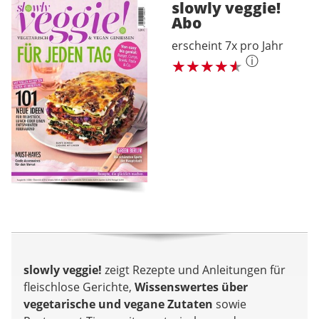
slowly veggie!
Abo
erscheint 7x pro Jahr
ⓘ
slowly veggie!
zeigt Rezepte und Anleitungen für
fleischlose Gerichte,
Wissenswertes über
vegetarische und vegane Zutaten
sowie