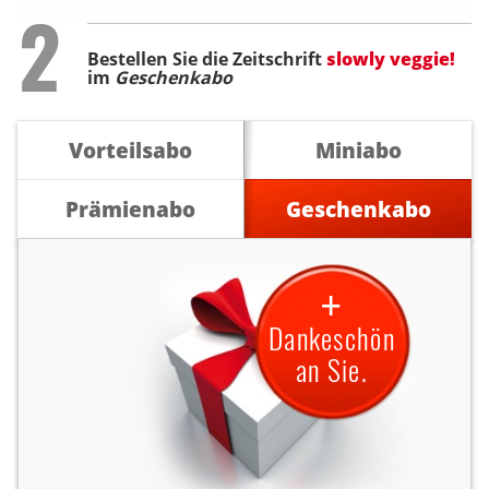
Step
2
Bestellen Sie die Zeitschrift
slowly veggie!
im
Geschenkabo
Vorteilsabo
Miniabo
Prämienabo
Geschenkabo
+
Dankeschön
an Sie.