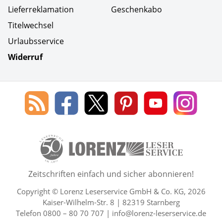
Lieferreklamation
Geschenkabo
Titelwechsel
Urlaubsservice
Widerruf
Social Media
Blog
Lorenz
Lorenz
Lorenz
Lorenz
Lorenz
des
Leserservice
Leserservice
Leserservice
Leserservice
Lesers
Lorenz
auf
auf
auf
Youtube
auf
Leserservice
Facebook
X
Pinterest
Kanal
Insta
50 Lesefreude im Abo Jahre L
Zeitschriften einfach und sicher abonnieren!
Copyright © Lorenz Leserservice GmbH & Co. KG, 2026
Kaiser-Wilhelm-Str. 8 | 82319 Starnberg
Telefon 0800 – 80 70 707 |
info@lorenz-leserservice.de