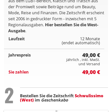
aus dem LGBT-Bereich, Klatsch und Tratsch aus
der Promiwelt sowie Beiträge rund um Beauty,
Mode, Reise und Finanzen. Die Zeitschrift erscheint
seit 2006 in gedruckter Form - inzwischen mit 5
Regionalausgaben.
Hier bestellen Sie die West-
Ausgabe
.
Laufzeit
12 Monate
(endet automatisch)
49,00 €
Jahrespreis
jährlich , inkl. MwSt.
und Versand
49,00 €
Sie zahlen
Step
2
Bestellen Sie die Zeitschrift
Schwulissimo
(West)
im
Geschenkabo