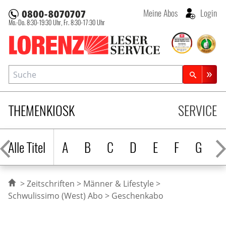
Meine Abos
Login
Mo.-Do. 8:30-19:30 Uhr,
Fr. 8:30-17:30 Uhr
Lorenz Leserservice
Suche
Zeitschriftensuche
THEMENKIOSK
SERVICE
Alle Titel
A
B
C
D
E
F
G
H
Zeitschriften
Männer & Lifestyle
Schwulissimo (West) Abo
Geschenkabo