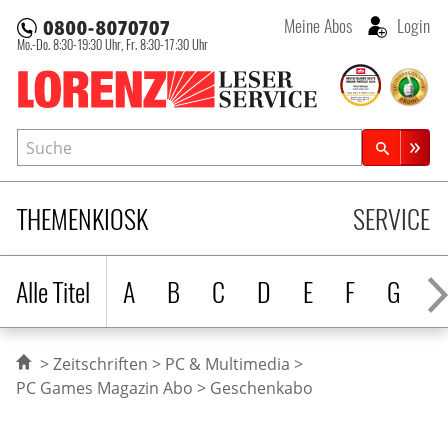
Meine Abos
Login
Mo.-Do. 8:30-19:30 Uhr,
Fr. 8:30-17:30 Uhr
Lorenz Leserservice
Suche
Zeitschriftensuche
THEMENKIOSK
SERVICE
Alle Titel
A
B
C
D
E
F
G
H
Zeitschriften
PC & Multimedia
PC Games Magazin Abo
Geschenkabo