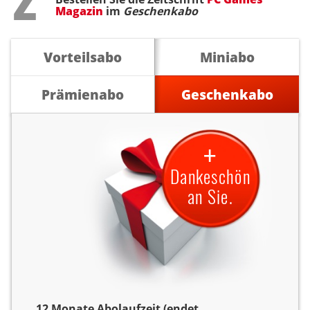
Magazin
im
Geschenkabo
Vorteilsabo
Miniabo
Prämienabo
Geschenkabo
+
Dankeschön
an Sie.
12 Monate Abolaufzeit (endet