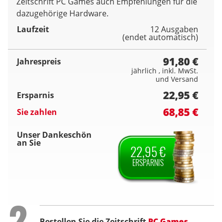
Zeitschrift PC Games auch Empfehlungen für die
dazugehörige Hardware.
Laufzeit
12 Ausgaben
(endet automatisch)
91,80 €
Jahrespreis
jährlich , inkl. MwSt.
und Versand
22,95 €
Ersparnis
68,85 €
Sie zahlen
Unser Dankeschön
an Sie
22,95 €
ERSPARNIS
Step
2
Bestellen Sie die Zeitschrift
PC Games