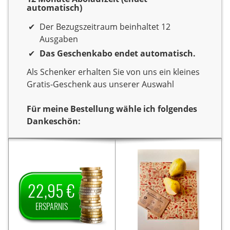
automatisch)
Der Bezugszeitraum beinhaltet 12
Ausgaben
Das Geschenkabo endet automatisch.
Als Schenker erhalten Sie von uns ein kleines
Gratis-Geschenk aus unserer Auswahl
Für meine Bestellung wähle ich folgendes
Dankeschön:
Dankeschön
Sie verschenken ein Jahr
Sie verschenken ein Jahr
Lesespaß mit der
Lesespaß mit dem Titel
PC Games
Zeitschrift
Als
PC Games Magazin.
22,95 €
Als Dankeschön
Magazin.
Dankeschön erhalten Sie
erhalten Sie von uns
von uns ein Set
ERSPARNIS
auf den
22,95 € Ersparnis
bestehend aus zwei
Jahrespreis und zahlen
hochwertigen
somit für ein Jahr nur
Bienenwachstüchern (ca.