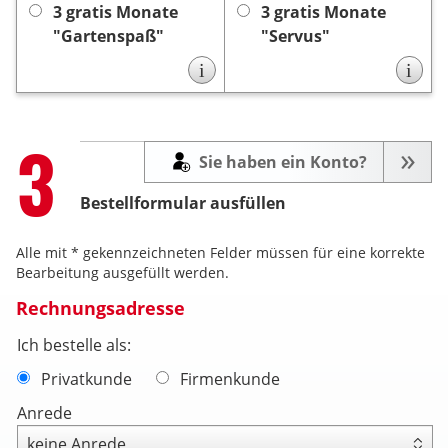
Monaten automatisch, es
keine Kündigung
es ist
3 gratis Monate
3 gratis Monate
keine Kündigung
ist
notwendig.
"Gartenspaß"
"Servus"
notwendig.
i
i
Step
3
Sie haben ein Konto?
Bestellformular ausfüllen
Alle mit * gekennzeichneten Felder müssen für eine korrekte
Bearbeitung ausgefüllt werden.
Rechnungsadresse
Ich bestelle als:
Privatkunde
Firmenkunde
Anrede