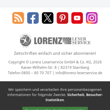
Social Media
Blog
Lorenz
Lorenz
Lorenz
Lorenz
Lorenz
des
Leserservice
Leserservice
Leserservice
Leserservice
Lesers
Lorenz
auf
auf
auf
Youtube
auf
Leserservice
Facebook
X
Pinterest
Kanal
Insta
50 Lesefreude im Abo Jahre L
Zeitschriften einfach und sicher abonnieren!
Copyright © Lorenz Leserservice GmbH & Co. KG, 2026
Kaiser-Wilhelm-Str. 8 | 82319 Starnberg
Telefon 0800 – 80 70 707 |
info@lorenz-leserservice.de
Wir speichern und verarbeiten Ihre personenbezogenen
Informationen für folgende Zwecke:
Sicherheit, Besucher-
Statistiken
.