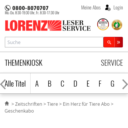
Meine Abos
Login
Mo.-Do. 8:30-19:30 Uhr,
Fr. 8:30-17:30 Uhr
Lorenz Leserservice
Suche
Zeitschriftensuche
THEMENKIOSK
SERVICE
Alle Titel
A
B
C
D
E
F
G
H
Zeitschriften
Tiere
Ein Herz für Tiere Abo
Geschenkabo