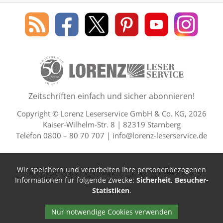
Social Media
Blog
Lorenz
Lorenz
Lorenz
Lorenz
Lorenz
des
Leserservice
Leserservice
Leserservice
Leserservice
Lesers
Lorenz
auf
auf
auf
Youtube
auf
Leserservice
Facebook
X
Pinterest
Kanal
Insta
50 Lesefreude im Abo Jahre L
Zeitschriften einfach und sicher abonnieren!
Copyright © Lorenz Leserservice GmbH & Co. KG, 2026
Kaiser-Wilhelm-Str. 8 | 82319 Starnberg
Telefon 0800 – 80 70 707 |
info@lorenz-leserservice.de
Wir speichern und verarbeiten Ihre personenbezogenen
Informationen für folgende Zwecke:
Sicherheit, Besucher-
Statistiken
.
Nur notwendige Cookies verwenden