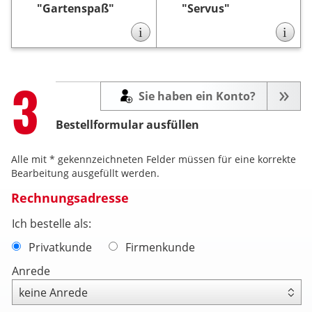
"Gartenspaß"
"Servus"
notwendig.
i
i
Step
3
Sie haben ein Konto?
Bestellformular ausfüllen
Alle mit * gekennzeichneten Felder müssen für eine korrekte
Bearbeitung ausgefüllt werden.
Rechnungsadresse
Ich bestelle als:
Privatkunde
Firmenkunde
Anrede