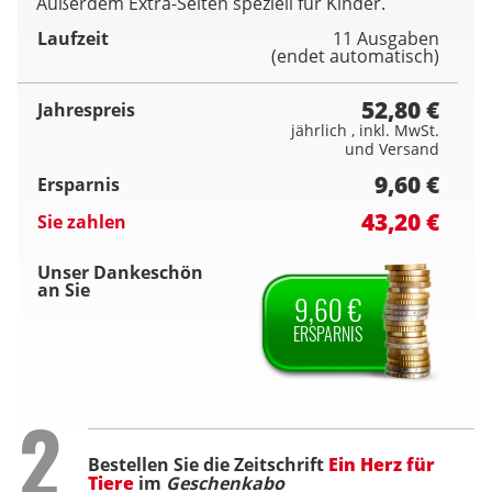
Außerdem Extra-Seiten speziell für Kinder.
Laufzeit
11 Ausgaben
(endet automatisch)
52,80 €
Jahrespreis
jährlich , inkl. MwSt.
und Versand
9,60 €
Ersparnis
43,20 €
Sie zahlen
Unser Dankeschön
an Sie
9,60 €
ERSPARNIS
Step
2
Bestellen Sie die Zeitschrift
Ein Herz für
Tiere
im
Geschenkabo