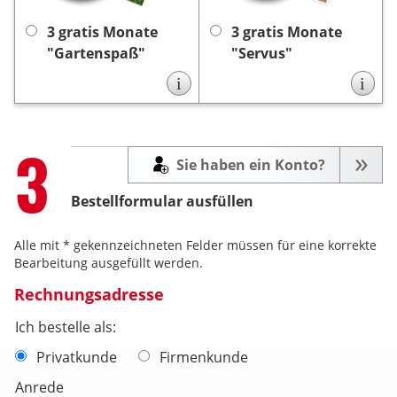
3 Monaten automatisch,
Monaten automatisch, es
keine Kündigung
es ist
keine Kündigung
ist
3 gratis Monate
3 gratis Monate
notwendig.
notwendig.
"Gartenspaß"
"Servus"
i
i
Step
3
Sie haben ein Konto?
Bestellformular ausfüllen
Alle mit * gekennzeichneten Felder müssen für eine korrekte
Bearbeitung ausgefüllt werden.
Rechnungsadresse
Ich bestelle als:
Privatkunde
Firmenkunde
Anrede