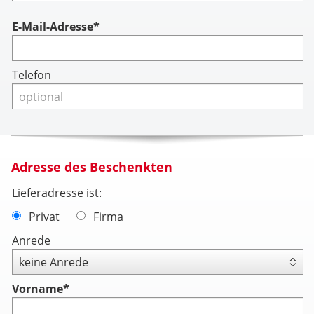
Account
E-Mail-Adresse*
Telefon
Adresse des Beschenkten
Lieferadresse ist:
Privat
Firma
Anrede
Vorname
*