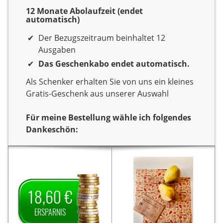
12 Monate Abolaufzeit (endet
automatisch)
Der Bezugszeitraum beinhaltet 12
Ausgaben
Das Geschenkabo endet automatisch.
Als Schenker erhalten Sie von uns ein kleines
Gratis-Geschenk aus unserer Auswahl
Für meine Bestellung wähle ich folgendes
Dankeschön:
Dankeschön
Sie verschenken ein Jahr
Sie verschenken ein Jahr
Lesespaß mit der
Lesespaß mit dem Titel
Als
Donna.
Zeitschrift
Als Dankeschön
Donna.
18,60 €
Dankeschön erhalten Sie
erhalten Sie von uns ein
18,60 € Ersparnis
von uns
Set bestehend aus zwei
ERSPARNIS
auf den Jahrespreis und
hochwertigen
zahlen somit für ein Jahr
Bienenwachstüchern (ca.