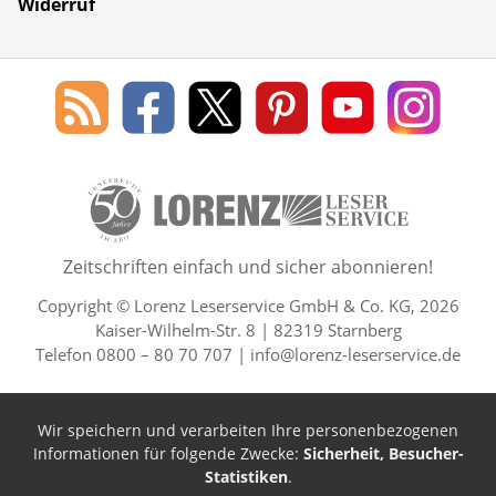
Widerruf
Social Media
Blog
Lorenz
Lorenz
Lorenz
Lorenz
Lorenz
des
Leserservice
Leserservice
Leserservice
Leserservice
Lesers
Lorenz
auf
auf
auf
Youtube
auf
Leserservice
Facebook
X
Pinterest
Kanal
Insta
50 Lesefreude im Abo Jahre L
Zeitschriften einfach und sicher abonnieren!
Copyright © Lorenz Leserservice GmbH & Co. KG, 2026
Kaiser-Wilhelm-Str. 8 | 82319 Starnberg
Telefon 0800 – 80 70 707 |
info@lorenz-leserservice.de
Wir speichern und verarbeiten Ihre personenbezogenen
Informationen für folgende Zwecke:
Sicherheit, Besucher-
Statistiken
.