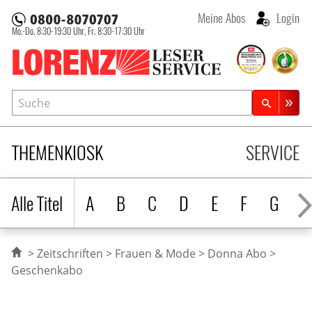
Meine Abos
Login
Mo.-Do. 8:30-19:30 Uhr,
Fr. 8:30-17:30 Uhr
Lorenz Leserservice
Suche
Zeitschriftensuche
THEMENKIOSK
SERVICE
Alle Titel
A
B
C
D
E
F
G
H
Zeitschriften
Frauen & Mode
Donna Abo
Geschenkabo