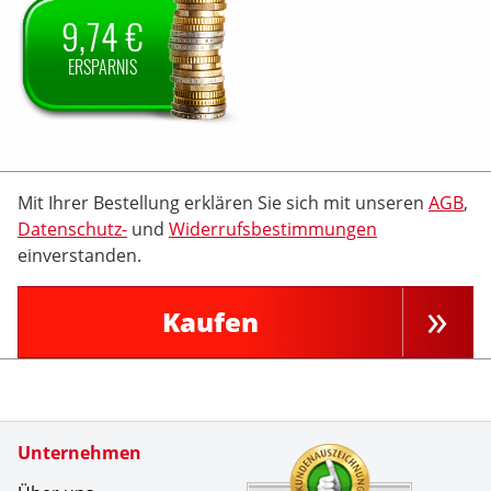
9,74 €
ERSPARNIS
Mit Ihrer Bestellung erklären Sie sich mit unseren
AGB
,
Datenschutz-
und
Widerrufsbestimmungen
einverstanden.
Kaufen
Zertifikate
Unternehmen
Kundenbe
Es war im