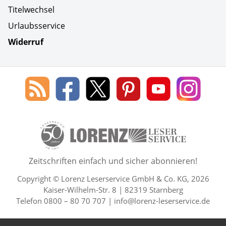
Titelwechsel
Urlaubsservice
Widerruf
Social Media
Blog
Lorenz
Lorenz
Lorenz
Lorenz
Lorenz
des
Leserservice
Leserservice
Leserservice
Leserservice
Lesers
Lorenz
auf
auf
auf
Youtube
auf
Leserservice
Facebook
X
Pinterest
Kanal
Insta
50 Lesefreude im Abo Jahre L
Zeitschriften einfach und sicher abonnieren!
Copyright © Lorenz Leserservice GmbH & Co. KG, 2026
Kaiser-Wilhelm-Str. 8 | 82319 Starnberg
Telefon 0800 – 80 70 707 |
info@lorenz-leserservice.de