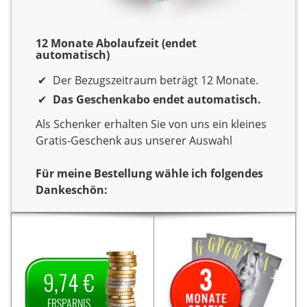
12 Monate Abolaufzeit (endet
automatisch)
Der Bezugszeitraum beträgt 12 Monate.
Das Geschenkabo endet automatisch.
Als Schenker erhalten Sie von uns ein kleines
Gratis-Geschenk aus unserer Auswahl
Für meine Bestellung wähle ich folgendes
Dankeschön:
Dankeschön
Sie verschenken ein Jahr
Sie verschenken ein Jahr
Lesespaß mit dem Titel
Lesespaß mit dem Titel
Concerti (Niedersachsen
Concerti (Niedersachsen
9,74 €
Als
& Bremen).
Als
& Bremen).
Dankeschön erhalten Sie
Dankeschön erhalten Sie
ERSPARNIS
9,74 €
von uns
3 Monate gratis
von uns