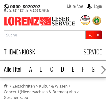
Meine Abos
Login
Mo.-Do. 8:30-19:30 Uhr,
Fr. 8:30-17:30 Uhr
Lorenz Leserservice
Suche
Zeitschriftensuche
THEMENKIOSK
SERVICE
Alle Titel
A
B
C
D
E
F
G
H
Zeitschriften
Kultur & Wissen
Concerti (Niedersachsen & Bremen) Abo
Geschenkabo