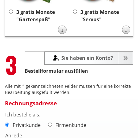
Die
„Gartenspaß”.
Die Lieferung endet nach
sanftem Spülmittel leicht
Lieferung endet nach 3
3 Monaten automatisch,
zu reinigen. Bitte kein
3 gratis Monate
3 gratis Monate
Monaten automatisch, es
keine Kündigung
es ist
warmes Wasser
"Gartenspaß"
"Servus"
keine Kündigung
ist
notwendig.
verwenden und vor Hitze
notwendig.
i
i
schützen. Achtung: nicht
zum Abdecken von
Fleisch und Fisch
geeignet.
Step
3
Sie haben ein Konto?
Bestellformular ausfüllen
Alle mit * gekennzeichneten Felder müssen für eine korrekte
Bearbeitung ausgefüllt werden.
Rechnungsadresse
Ich bestelle als:
Privatkunde
Firmenkunde
Anrede