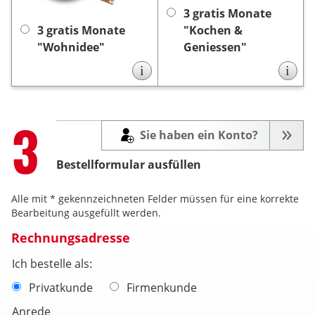
keine Kündigung
es ist
keine
automatisch, es ist
3 gratis Monate
notwendig.
Kündigung notwendig.
3 gratis Monate
"Kochen &
"Wohnidee"
Geniessen"
i
i
Step
3
Sie haben ein Konto?
Bestellformular ausfüllen
Alle mit * gekennzeichneten Felder müssen für eine korrekte
Bearbeitung ausgefüllt werden.
Rechnungsadresse
Ich bestelle als:
Privatkunde
Firmenkunde
Anrede