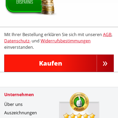
ERSPARNIS
Mit Ihrer Bestellung erklären Sie sich mit unseren
AGB
,
Datenschutz-
und
Widerrufsbestimmungen
einverstanden.
Kaufen
Zertifikate
Unternehmen
Kundenbe
Die Berat
Über uns
Auszeichnungen