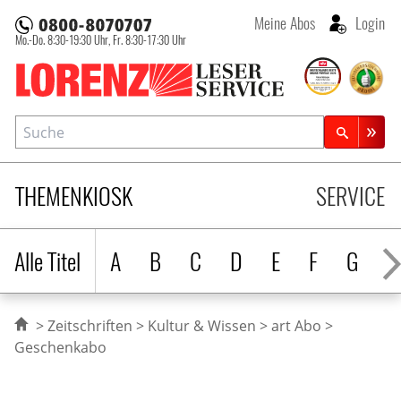
Meine Abos
Login
Mo.-Do. 8:30-19:30 Uhr,
Fr. 8:30-17:30 Uhr
Lorenz Leserservice
Suche
Zeitschriftensuche
THEMENKIOSK
SERVICE
Alle Titel
A
B
C
D
E
F
G
H
Zeitschriften
Kultur & Wissen
art Abo
Geschenkabo