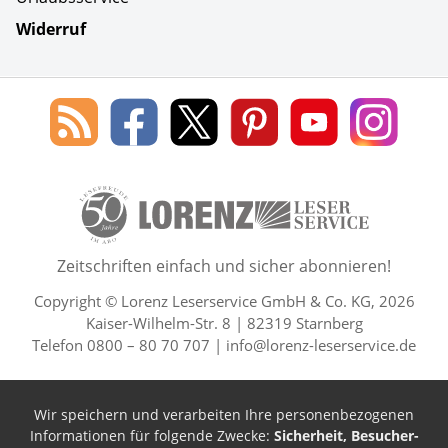
Widerruf
Social Media
Blog
Lorenz
Lorenz
Lorenz
Lorenz
Lorenz
des
Leserservice
Leserservice
Leserservice
Leserservice
Lesers
Lorenz
auf
auf
auf
Youtube
auf
Leserservice
Facebook
X
Pinterest
Kanal
Insta
50 Lesefreude im Abo Jahre L
Zeitschriften einfach und sicher abonnieren!
Copyright © Lorenz Leserservice GmbH & Co. KG, 2026
Kaiser-Wilhelm-Str. 8 | 82319 Starnberg
Telefon 0800 – 80 70 707 |
info@lorenz-leserservice.de
Wir speichern und verarbeiten Ihre personenbezogenen
Informationen für folgende Zwecke:
Sicherheit, Besucher-