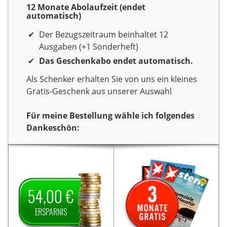
12 Monate Abolaufzeit (endet
automatisch)
Der Bezugszeitraum beinhaltet 12
Ausgaben (+1 Sonderheft)
Das Geschenkabo endet automatisch.
Als Schenker erhalten Sie von uns ein kleines
Gratis-Geschenk aus unserer Auswahl
Für meine Bestellung wähle ich folgendes
Dankeschön:
Dankeschön
Sie verschenken ein Jahr
Sie verschenken ein Jahr
Lesespaß mit der
Lesespaß mit dem Titel
Als
art.
Zeitschrift
Als Dankeschön
art.
54,00 €
Dankeschön erhalten Sie
3
erhalten Sie von uns
54,00 € Ersparnis
von uns
Monate gratis die
ERSPARNIS
auf den Jahrespreis und
Die
Zeitschrift „Stern”.
zahlen somit für ein Jahr
Lieferung endet nach 3