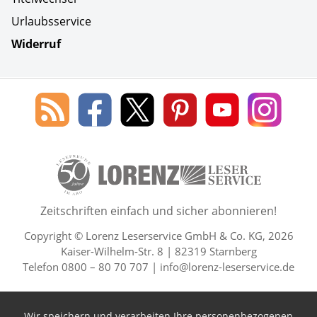
Urlaubsservice
Widerruf
Social Media
Blog
Lorenz
Lorenz
Lorenz
Lorenz
Lorenz
des
Leserservice
Leserservice
Leserservice
Leserservice
Lesers
Lorenz
auf
auf
auf
Youtube
auf
Leserservice
Facebook
X
Pinterest
Kanal
Insta
50 Lesefreude im Abo Jahre L
Zeitschriften einfach und sicher abonnieren!
Copyright © Lorenz Leserservice GmbH & Co. KG, 2026
Kaiser-Wilhelm-Str. 8 | 82319 Starnberg
Telefon 0800 – 80 70 707 |
info@lorenz-leserservice.de
Wir speichern und verarbeiten Ihre personenbezogenen