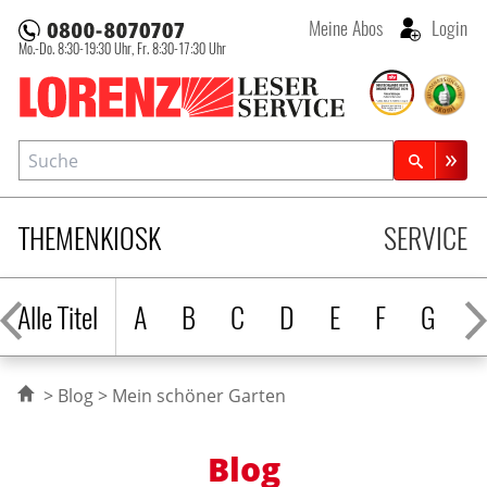
Meine Abos
Login
Mo.-Do. 8:30-19:30 Uhr,
Fr. 8:30-17:30 Uhr
Lorenz Leserservice
Suche
Zeitschriftensuche
THEMENKIOSK
SERVICE
Alle Titel
A
B
C
D
E
F
G
H
Blog
Mein schöner Garten
Blog