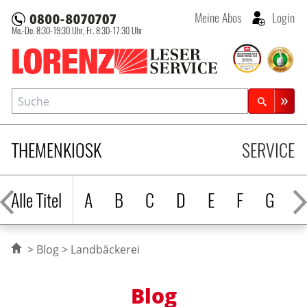
Meine Abos
Login
Mo.-Do. 8:30-19:30 Uhr,
Fr. 8:30-17:30 Uhr
Lorenz Leserservice
Suche
Zeitschriftensuche
THEMENKIOSK
SERVICE
Alle Titel
A
B
C
D
E
F
G
H
Blog
Landbäckerei
Blog