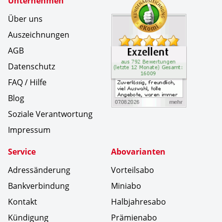
Unternehmen
Kundenbe
Zuverl&au
Über uns
Auszeichnungen
AGB
Datenschutz
FAQ / Hilfe
Blog
Soziale Verantwortung
Impressum
Service
Abovarianten
Adressänderung
Vorteilsabo
Bankverbindung
Miniabo
Kontakt
Halbjahresabo
Kündigung
Prämienabo