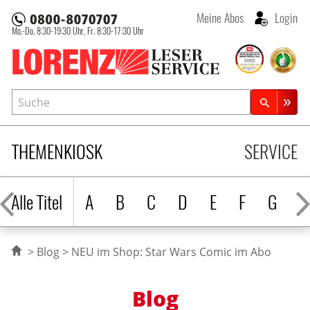
Meine Abos
Login
Mo.-Do. 8:30-19:30 Uhr,
Fr. 8:30-17:30 Uhr
Lorenz Leserservice
Suche
Zeitschriftensuche
THEMENKIOSK
SERVICE
Alle Titel
A
B
C
D
E
F
G
H
Blog
NEU im Shop: Star Wars Comic im Abo
Blog