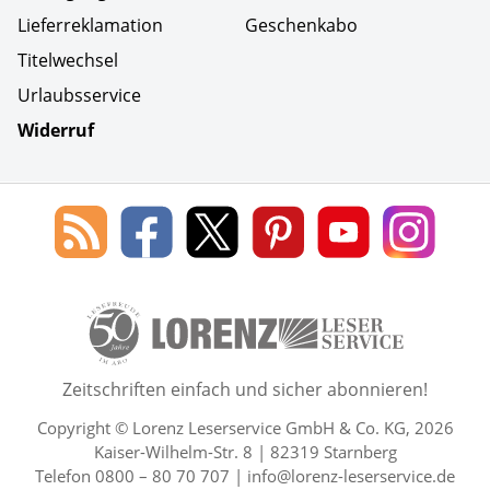
Lieferreklamation
Geschenkabo
Titelwechsel
Urlaubsservice
Widerruf
Social Media
Blog
Lorenz
Lorenz
Lorenz
Lorenz
Lorenz
des
Leserservice
Leserservice
Leserservice
Leserservice
Lesers
Lorenz
auf
auf
auf
Youtube
auf
Leserservice
Facebook
X
Pinterest
Kanal
Insta
50 Lesefreude im Abo Jahre L
Zeitschriften einfach und sicher abonnieren!
Copyright © Lorenz Leserservice GmbH & Co. KG, 2026
Kaiser-Wilhelm-Str. 8 | 82319 Starnberg
Telefon 0800 – 80 70 707 |
info@lorenz-leserservice.de