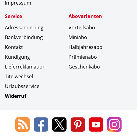
Impressum
Service
Abovarianten
Adressänderung
Vorteilsabo
Bankverbindung
Miniabo
Kontakt
Halbjahresabo
Kündigung
Prämienabo
Lieferreklamation
Geschenkabo
Titelwechsel
Urlaubsservice
Widerruf
Social Media
Blog
Lorenz
Lorenz
Lorenz
Lorenz
Lorenz
des
Leserservice
Leserservice
Leserservice
Leserservice
Lesers
Lorenz
auf
auf
auf
Youtube
auf