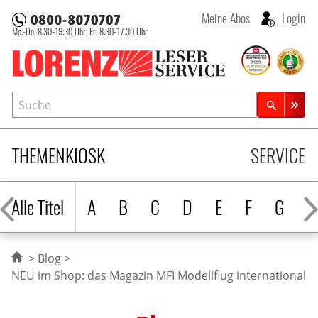
Meine Abos
Login
Mo.-Do. 8:30-19:30 Uhr,
Fr. 8:30-17:30 Uhr
Lorenz Leserservice
Suche
Zeitschriftensuche
THEMENKIOSK
SERVICE
Alle Titel
A
B
C
D
E
F
G
H
Blog
NEU im Shop: das Magazin MFI Modellflug international