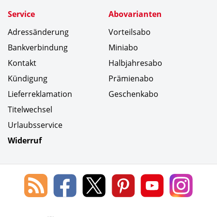
Service
Abovarianten
Adressänderung
Vorteilsabo
Bankverbindung
Miniabo
Kontakt
Halbjahresabo
Kündigung
Prämienabo
Lieferreklamation
Geschenkabo
Titelwechsel
Urlaubsservice
Widerruf
Social Media
Blog
Lorenz
Lorenz
Lorenz
Lorenz
Lorenz
des
Leserservice
Leserservice
Leserservice
Leserservice
Lesers
Lorenz
auf
auf
auf
Youtube
auf
Leserservice
Facebook
X
Pinterest
Kanal
Insta