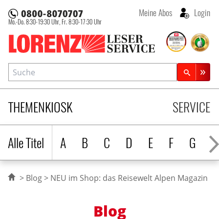
Meine Abos
Login
Mo.-Do. 8:30-19:30 Uhr,
Fr. 8:30-17:30 Uhr
Lorenz Leserservice
Suche
Zeitschriftensuche
THEMENKIOSK
SERVICE
Alle Titel
A
B
C
D
E
F
G
H
Blog
NEU im Shop: das Reisewelt Alpen Magazin
Blog