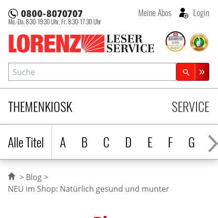
Meine Abos
Login
Mo.-Do. 8:30-19:30 Uhr,
Fr. 8:30-17:30 Uhr
Lorenz Leserservice
Suche
Zeitschriftensuche
THEMENKIOSK
SERVICE
Alle Titel
A
B
C
D
E
F
G
H
Blog
NEU im Shop: Natürlich gesund und munter