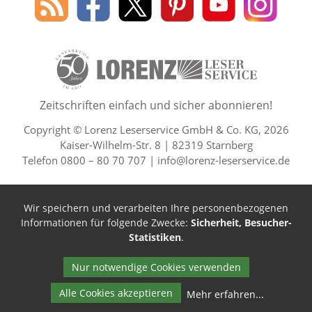
des
Leserservice
Leserservice
Leserservice
Leserservice
Lesers
Lorenz
auf
auf
auf
Youtube
auf
Leserservice
Facebook
X
Pinterest
Kanal
Insta
50 Lesefreude im Abo Jahre L
Zeitschriften einfach und sicher abonnieren!
Copyright © Lorenz Leserservice GmbH & Co. KG, 2026
Kaiser-Wilhelm-Str. 8 | 82319 Starnberg
Telefon 0800 – 80 70 707 |
info@lorenz-leserservice.de
Wir speichern und verarbeiten Ihre personenbezogenen
Informationen für folgende Zwecke:
Sicherheit, Besucher-
Statistiken
.
Nur notwendige Cookies verwenden
Alle Cookies akzeptieren
Mehr erfahren
...