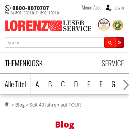
Meine Abos
Login
Mo.-Do. 8:30-19:30 Uhr,
Fr. 8:30-17:30 Uhr
Lorenz Leserservice
Suche
Zeitschriftensuche
THEMENKIOSK
SERVICE
Alle Titel
A
B
C
D
E
F
G
H
Blog
Seit 40 Jahren auf TOUR
Blog