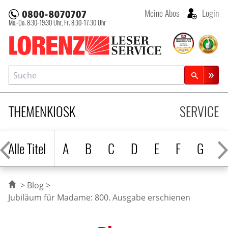
Meine Abos
Login
Mo.-Do. 8:30-19:30 Uhr,
Fr. 8:30-17:30 Uhr
Lorenz Leserservice
Suche
Zeitschriftensuche
THEMENKIOSK
SERVICE
Alle Titel
A
B
C
D
E
F
G
H
Blog
Jubiläum für Madame: 800. Ausgabe erschienen