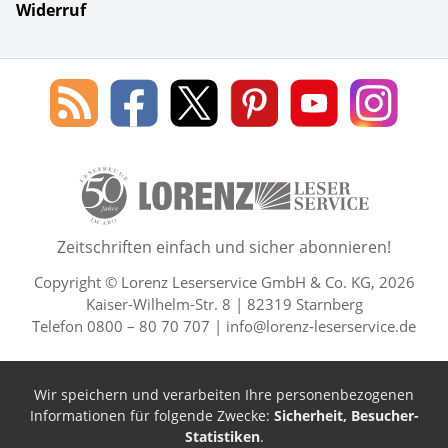
Widerruf
Social Media
Blog
Lorenz
Lorenz
Lorenz
Lorenz
Lorenz
des
Leserservice
Leserservice
Leserservice
Leserservice
Lesers
Lorenz
auf
auf
auf
Youtube
auf
Leserservice
Facebook
X
Pinterest
Kanal
Insta
50 Lesefreude im Abo Jahre L
Zeitschriften einfach und sicher abonnieren!
Copyright © Lorenz Leserservice GmbH & Co. KG, 2026
Kaiser-Wilhelm-Str. 8 | 82319 Starnberg
Telefon 0800 – 80 70 707 |
info@lorenz-leserservice.de
Wir speichern und verarbeiten Ihre personenbezogenen
Informationen für folgende Zwecke:
Sicherheit, Besucher-
Statistiken
.