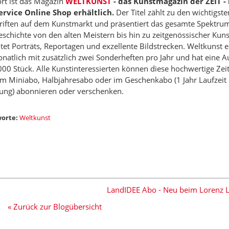
rt ist das Magazin
WELTKUNST
- das Kunstmagazin der ZEIT -
ervice Online Shop erhältlich.
Der Titel zählt zu den wichtigste
hriften auf dem Kunstmarkt und präsentiert das gesamte Spektru
schichte von den alten Meistern bis hin zu zeitgenössischer Kun
tet Porträts, Reportagen und exzellente Bildstrecken. Weltkunst e
atlich mit zusätzlich zwei Sonderheften pro Jahr und hat eine A
000 Stück. Alle Kunstinteressierten können diese hochwertige Zeit
 im Miniabo, Halbjahresabo oder im Geschenkabo (1 Jahr Laufzeit
ung) abonnieren oder verschenken.
orte:
Weltkunst
LandIDEE Abo - Neu beim Lorenz L
« Zurück zur Blogübersicht