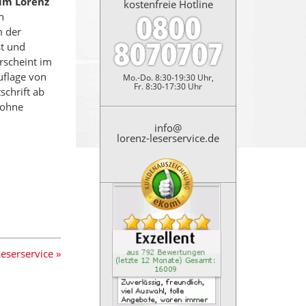
 im Lorenz
kostenfreie Hotline
n
m der
st und
rscheint im
uflage von
Mo.-Do. 8:30-19:30 Uhr,
Fr. 8:30-17:30 Uhr
schrift ab
 ohne
info@
lorenz-leserservice.de
Kundenbewertung: 4.9 Sterne
Zuverl&auml;ssig, freundlich
eserservice »