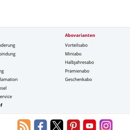
Abovarianten
nderung
Vorteilsabo
bindung
Miniabo
Halbjahresabo
ng
Prämienabo
klamation
Geschenkabo
hsel
ervice
f
Blog
Lorenz
Lorenz
Lorenz
Lorenz
Lorenz
des
Leserservice
Leserservice
Leserservice
Leserservice
Leserser