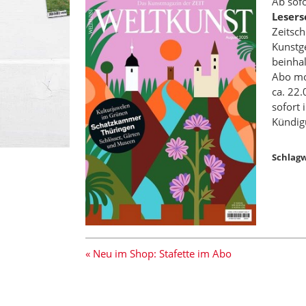
Ab sofo
Lesers
Zeitsc
Kunstge
beinhal
Abo mon
ca. 22.
sofort
Kündig
Schlagw
« Neu im Shop: Stafette im Abo