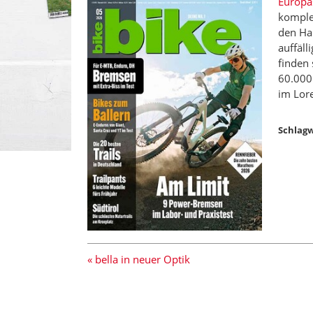
Europa
komple
den Ha
auffäll
finden 
60.000
im Lore
Schlagw
« bella in neuer Optik