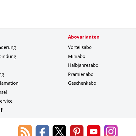
Abovarianten
nderung
Vorteilsabo
bindung
Miniabo
Halbjahresabo
ng
Prämienabo
klamation
Geschenkabo
hsel
ervice
f
Blog
Lorenz
Lorenz
Lorenz
Lorenz
Lorenz
des
Leserservice
Leserservice
Leserservice
Leserservice
Leserser