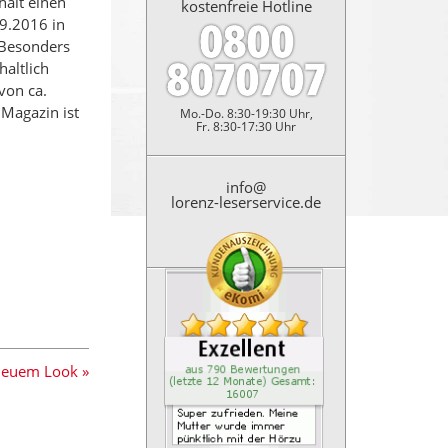
hält einen
kostenfreie Hotline
9.2016 in
 Besonders
haltlich
von ca.
Magazin ist
Mo.-Do. 8:30-19:30 Uhr,
Fr. 8:30-17:30 Uhr
info@
lorenz-leserservice.de
Kundenbewertung: 4.9 Sterne
Super zufrieden. Meine Mutt
neuem Look »