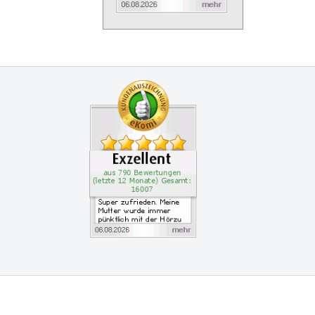
Zertifikate
Kundenbewertung: 4.9 S
Super zufrieden. Meine 
vice