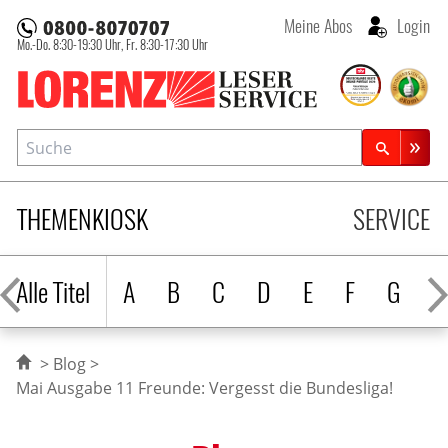
Meine Abos
Login
Mo.-Do. 8:30-19:30 Uhr,
Fr. 8:30-17:30 Uhr
Lorenz Leserservice
Suche
Zeitschriftensuche
THEMENKIOSK
SERVICE
Alle Titel
A
B
C
D
E
F
G
H
Blog
Mai Ausgabe 11 Freunde: Vergesst die Bundesliga!