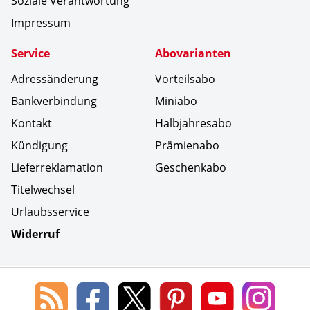
Soziale Verantwortung
Impressum
Service
Abovarianten
Adressänderung
Vorteilsabo
Bankverbindung
Miniabo
Kontakt
Halbjahresabo
Kündigung
Prämienabo
Lieferreklamation
Geschenkabo
Titelwechsel
Urlaubsservice
Widerruf
Social Media
Blog
Lorenz
Lorenz
Lorenz
Lorenz
Lorenz
des
Leserservice
Leserservice
Leserservice
Leserservice
Lesers