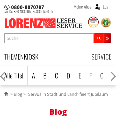
Meine Abos
Login
Mo.-Do. 8:30-19:30 Uhr,
Fr. 8:30-17:30 Uhr
Lorenz Leserservice
Suche
Zeitschriftensuche
THEMENKIOSK
SERVICE
Alle Titel
A
B
C
D
E
F
G
H
Blog
"Servus in Stadt und Land" feiert Jubiläum
Blog