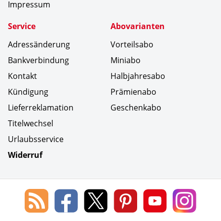
Impressum
Service
Abovarianten
Adressänderung
Vorteilsabo
Bankverbindung
Miniabo
Kontakt
Halbjahresabo
Kündigung
Prämienabo
Lieferreklamation
Geschenkabo
Titelwechsel
Urlaubsservice
Widerruf
Social Media
Blog
Lorenz
Lorenz
Lorenz
Lorenz
Lorenz
des
Leserservice
Leserservice
Leserservice
Leserservice
Lesers
Lorenz
auf
auf
auf
Youtube
auf