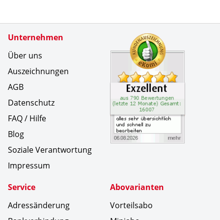
Zertifikate
Unternehmen
Kundenbe
alles seh
Über uns
Auszeichnungen
AGB
Datenschutz
FAQ / Hilfe
Blog
Soziale Verantwortung
Impressum
Service
Abovarianten
Adressänderung
Vorteilsabo