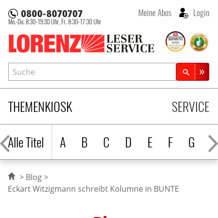
Meine Abos
Login
Mo.-Do. 8:30-19:30 Uhr,
Fr. 8:30-17:30 Uhr
Lorenz Leserservice
Suche
Zeitschriftensuche
THEMENKIOSK
SERVICE
Alle Titel
A
B
C
D
E
F
G
H
Blog
Eckart Witzigmann schreibt Kolumne in BUNTE