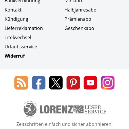
Bankverbindung
Miniabo
Kontakt
Halbjahresabo
Kündigung
Prämienabo
Lieferreklamation
Geschenkabo
Titelwechsel
Urlaubsservice
Widerruf
Social Media
Blog
Lorenz
Lorenz
Lorenz
Lorenz
Lorenz
des
Leserservice
Leserservice
Leserservice
Leserservice
Lesers
Lorenz
auf
auf
auf
Youtube
auf
Leserservice
Facebook
X
Pinterest
Kanal
Insta
50 Lesefreude im Abo Jahre L
Zeitschriften einfach und sicher abonnieren!