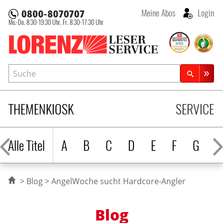
Meine Abos
Login
Mo.-Do. 8:30-19:30 Uhr,
Fr. 8:30-17:30 Uhr
Lorenz Leserservice
Suche
Zeitschriftensuche
THEMENKIOSK
SERVICE
Alle Titel
A
B
C
D
E
F
G
H
Blog
AngelWoche sucht Hardcore-Angler
Blog