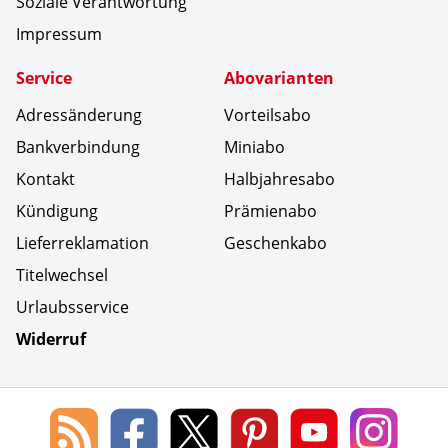
Soziale Verantwortung
Impressum
Service
Abovarianten
Adressänderung
Vorteilsabo
Bankverbindung
Miniabo
Kontakt
Halbjahresabo
Kündigung
Prämienabo
Lieferreklamation
Geschenkabo
Titelwechsel
Urlaubsservice
Widerruf
Social Media
Blog
Lorenz
Lorenz
Lorenz
Lorenz
Lorenz
des
Leserservice
Leserservice
Leserservice
Leserservice
Lesers