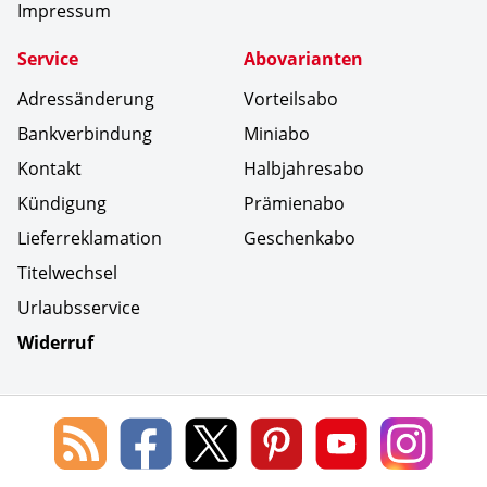
Impressum
Service
Abovarianten
Adressänderung
Vorteilsabo
Bankverbindung
Miniabo
Kontakt
Halbjahresabo
Kündigung
Prämienabo
Lieferreklamation
Geschenkabo
Titelwechsel
Urlaubsservice
Widerruf
Social Media
Blog
Lorenz
Lorenz
Lorenz
Lorenz
Lorenz
des
Leserservice
Leserservice
Leserservice
Leserservice
Lesers
Lorenz
auf
auf
auf
Youtube
auf