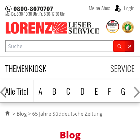
Meine Abos
Login
Mo.-Do. 8:30-19:30 Uhr,
Fr. 8:30-17:30 Uhr
Lorenz Leserservice
Suche
Zeitschriftensuche
THEMENKIOSK
SERVICE
Alle Titel
A
B
C
D
E
F
G
H
Blog
65 Jahre Süddeutsche Zeitung
Blog