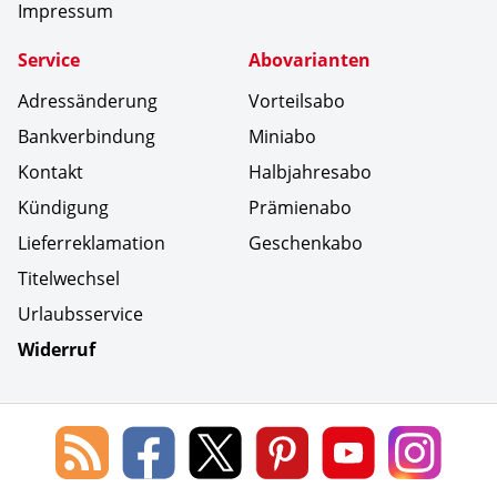
Impressum
Service
Abovarianten
Adressänderung
Vorteilsabo
Bankverbindung
Miniabo
Kontakt
Halbjahresabo
Kündigung
Prämienabo
Lieferreklamation
Geschenkabo
Titelwechsel
Urlaubsservice
Widerruf
Social Media
Blog
Lorenz
Lorenz
Lorenz
Lorenz
Lorenz
des
Leserservice
Leserservice
Leserservice
Leserservice
Lesers
Lorenz
auf
auf
auf
Youtube
auf