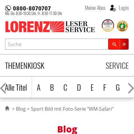
Meine Abos
Login
Mo.-Do. 8:30-19:30 Uhr,
Fr. 8:30-17:30 Uhr
Lorenz Leserservice
Suche
Zeitschriftensuche
THEMENKIOSK
SERVICE
Alle Titel
A
B
C
D
E
F
G
H
Blog
Sport Bild mit Foto-Serie "WM-Safari"
Blog