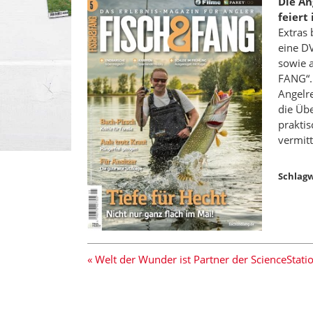
Die An
feiert
Extras 
eine DV
sowie a
FANG“.
Angelr
die Üb
praktis
vermitt
Schlagw
« Welt der Wunder ist Partner der ScienceStati