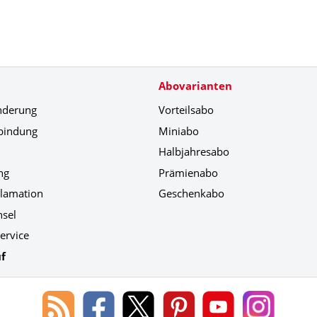
Abovarianten
nderung
Vorteilsabo
bindung
Miniabo
Halbjahresabo
ng
Prämienabo
klamation
Geschenkabo
hsel
ervice
f
Blog
Lorenz
Lorenz
Lorenz
Lorenz
Lorenz
des
Leserservice
Leserservice
Leserservice
Leserservice
Leserser