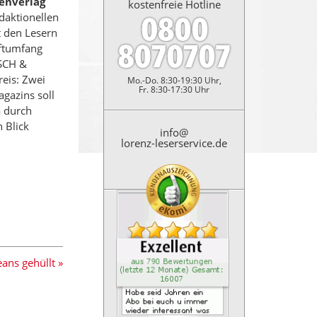
tenverlag
kostenfreie Hotline
daktionellen
t den Lesern
eftumfang
ISCH &
eis: Zwei
Mo.-Do. 8:30-19:30 Uhr,
Fr. 8:30-17:30 Uhr
gazins soll
a durch
 Blick
info@
lorenz-leserservice.de
Kundenbewertung: 4.9 Sterne
Habe seid Jahren ein Abo bei
ns gehüllt »