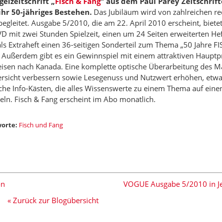
gelzeitschrift „
Fisch & Fang
“ aus dem Paul Parey Zeitschrif
 ihr 50-jähriges Bestehen.
Das Jubiläum wird von zahlreichen re
begleitet. Ausgabe 5/2010, die am 22. April 2010 erscheint, biete
D mit zwei Stunden Spielzeit, einen um 24 Seiten erweiterten H
ls Extraheft einen 36-seitigen Sonderteil zum Thema „50 Jahre F
 Außerdem gibt es ein Gewinnspiel mit einem attraktiven Hauptpr
eisen nach Kanada. Eine komplette optische Überarbeitung des Ma
ersicht verbessern sowie Lesegenuss und Nutzwert erhöhen, etw
che Info-Kästen, die alles Wissenswerte zu einem Thema auf einen
eln. Fisch & Fang erscheint im Abo monatlich.
orte:
Fisch und Fang
on
VOGUE Ausgabe 5/2010 in Jea
« Zurück zur Blogübersicht