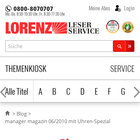
Meine Abos
Login
Mo.-Do. 8:30-19:30 Uhr,
Fr. 8:30-17:30 Uhr
Lorenz Leserservice
Suche
Zeitschriftensuche
THEMENKIOSK
SERVICE
Alle Titel
A
B
C
D
E
F
G
H
Blog
manager magazin 06/2010 mit Uhren-Spezial