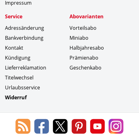
Impressum
Service
Abovarianten
Adressänderung
Vorteilsabo
Bankverbindung
Miniabo
Kontakt
Halbjahresabo
Kündigung
Prämienabo
Lieferreklamation
Geschenkabo
Titelwechsel
Urlaubsservice
Widerruf
Social Media
Blog
Lorenz
Lorenz
Lorenz
Lorenz
Lorenz
des
Leserservice
Leserservice
Leserservice
Leserservice
Lesers
Lorenz
auf
auf
auf
Youtube
auf