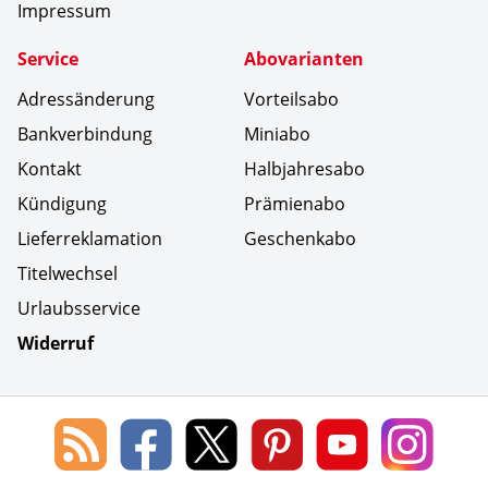
Impressum
Service
Abovarianten
Adressänderung
Vorteilsabo
Bankverbindung
Miniabo
Kontakt
Halbjahresabo
Kündigung
Prämienabo
Lieferreklamation
Geschenkabo
Titelwechsel
Urlaubsservice
Widerruf
Social Media
Blog
Lorenz
Lorenz
Lorenz
Lorenz
Lorenz
des
Leserservice
Leserservice
Leserservice
Leserservice
Lesers
Lorenz
auf
auf
auf
Youtube
auf