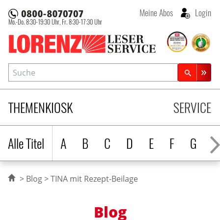
Meine Abos
Login
Mo.-Do. 8:30-19:30 Uhr,
Fr. 8:30-17:30 Uhr
Lorenz Leserservice
Suche
Zeitschriftensuche
THEMENKIOSK
SERVICE
Alle Titel
A
B
C
D
E
F
G
H
Blog
TINA mit Rezept-Beilage
Blog