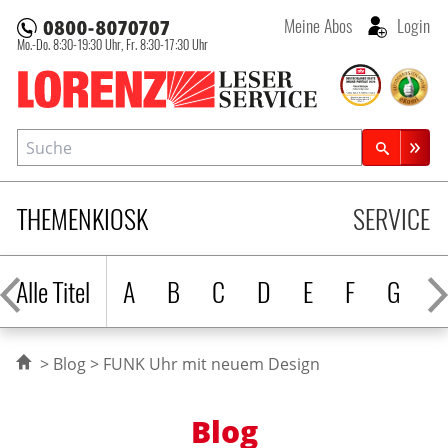
Meine Abos
Login
Mo.-Do. 8:30-19:30 Uhr,
Fr. 8:30-17:30 Uhr
Lorenz Leserservice
Suche
Zeitschriftensuche
THEMENKIOSK
SERVICE
Alle Titel
A
B
C
D
E
F
G
H
Blog
FUNK Uhr mit neuem Design
Blog