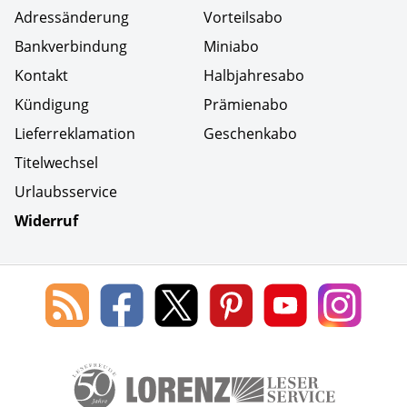
Adressänderung
Vorteilsabo
Bankverbindung
Miniabo
Kontakt
Halbjahresabo
Kündigung
Prämienabo
Lieferreklamation
Geschenkabo
Titelwechsel
Urlaubsservice
Widerruf
Social Media
Blog
Lorenz
Lorenz
Lorenz
Lorenz
Lorenz
des
Leserservice
Leserservice
Leserservice
Leserservice
Lesers
Lorenz
auf
auf
auf
Youtube
auf
Leserservice
Facebook
X
Pinterest
Kanal
Insta